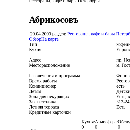
Рестораны, кафе и бары Петербурга
Абрикосовъ
29.04.2009
раздел:
Рестораны, кафе и бары Петер
Обзор
На карте
Тип
кофейн
Кухня
Европе
Адрес
пр. Не
Месторасположение
м. Гос
Развлечения и программа
Фонов
Время работы
Рестор
Кондиционер
есть
Детям
Детски
Зона для некурящих
Есть, 
Заказ столика
312-24
Летняя терраса
Есть
Кредитные карточки
Кухня:
Атмосфера:
Обслу
0
0
0