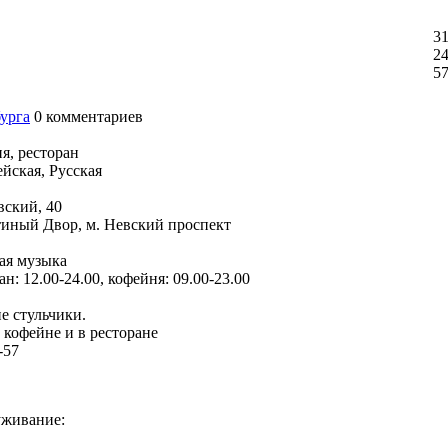
31
24
5
бурга
0
комментариев
я, ресторан
йская, Русская
вский, 40
тиный Двор, м. Невский проспект
ая музыка
ан: 12.00-24.00, кофейня: 09.00-23.00
е стульчики.
в кофейне и в ресторане
-57
живание: