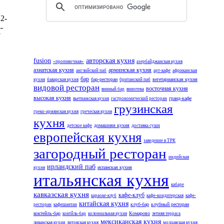
2-
-
7
fusion
авторская кухня
«пропивочная»
азербайджанская кухня
азиатская кухня
армянская кухня
английский паб
арт-кафе
африканская
бар
бар-ресторан
вегетарианская кухня
кухня
баварская кухня
британский паб
видовой ресторан
восточная кухня
винный бар
винотека
высокая кухня
гранд-кафе
вьетнамская кухня
гастрономический ресторан
грузинская
греко-армянская кухня
греческая кухня
кухня
домашняя кухня
детское кафе
доставка суши
европейская кухня
заведение в ТРК
загородный ресторан
индийская
ирландский паб
испанская кухня
кухня
итальянская кухня
кабаре
кавказская кухня
кафе-клуб
караоке-клуб
кафе-кондитерская
кафе-
китайская кухня
клуб-бар
клубный ресторан
ресторан
кафешантан
коктейль-бар
Комарово
коктйль-бар
колониальная кухня
летняя терраса
мексиканская кухня
ливанская кухня
литовская кухня
молдавская кухня