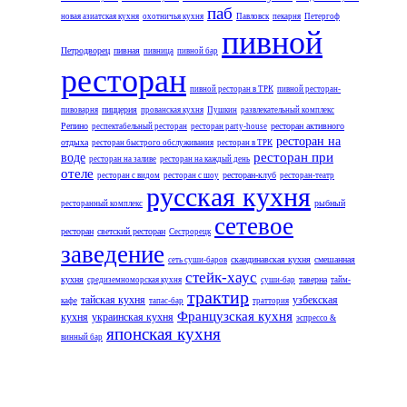
паб
новая азиатская кухня
охотничья кухня
Павловск
пекарня
Петергоф
пивной
Петродворец
пивная
пивница
пивной бар
ресторан
пивной ресторан в ТРК
пивной ресторан-
пиццерия
пивоварня
прованская кухня
Пушкин
развлекательный комплекс
Репино
ресторан активного
респектабельный ресторан
ресторан party-house
ресторан на
отдыха
ресторан быстрого обслуживания
ресторан в ТРК
ресторан при
воде
ресторан на заливе
ресторан на каждый день
отеле
ресторан-клуб
ресторан с видом
ресторан с шоу
ресторан-театр
русская кухня
рыбный
ресторанный комплекс
сетевое
ресторан
светский ресторан
Сестрорецк
заведение
скандинавская кухня
смешанная
сеть суши-баров
стейк-хаус
кухня
таверна
средиземноморская кухня
суши-бар
тайм-
трактир
тайская кухня
узбекская
кафе
тапас-бар
траттория
Французская кухня
кухня
украинская кухня
эспрессо &
японская кухня
винный бар