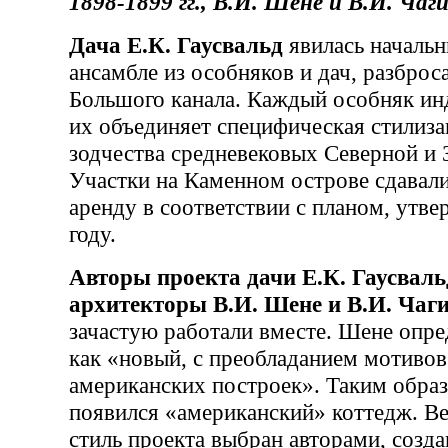
1898-1899 гг., В.И. Шене и В.И. Чаг
Дача Е.К. Гаусвальд
явилась началь
ансамбле из особняков и дач, разброс
Большого канала. Каждый особняк инд
их объединяет специфическая стилиз
зодчества средневековых Северной и
Участки на Каменном острове сдавал
аренду в соответствии с планом, утв
году.
Авторы проекта дачи Е.К. Гаусваль
архитекторы В.И. Шене и В.И. Чаг
зачастую работали вместе. Шене опре
как «новый, с преобладанием мотиво
американских построек». Таким образ
появился «американский» коттедж. Ве
стиль проекта выбран авторами, созд