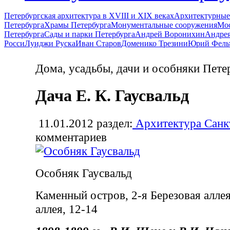
Петербургская архитектура в XVIII и XIX веках
Архитектурные
Петербурга
Храмы Петербурга
Монументальные сооружения
Мос
Петербурга
Сады и парки Петербурга
Андрей Воронихин
Андрея
Росси
Луиджи Руска
Иван Старов
Доменико Трезини
Юрий Фель
Дома, усадьбы, дачи и особняки Пете
Дача Е. К. Гаусвальд
11.01.2012
раздел:
Архитектура Санк
комментариев
Особняк Гаусвальд
Каменный остров, 2-я Березовая алле
аллея, 12-14