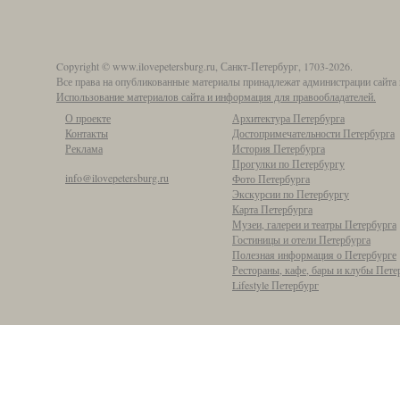
Copyright © www.ilovepetersburg.ru, Санкт-Петербург, 1703-2026.
Все права на опубликованные материалы принадлежат администрации сайта 
Использование материалов сайта и информация для правообладателей.
О проекте
Архитектура Петербурга
Контакты
Достопримечательности Петербурга
Реклама
История Петербурга
Прогулки по Петербургу
info@ilovepetersburg.ru
Фото Петербурга
Экскурсии по Петербургу
Карта Петербурга
Музеи, галереи и театры Петербурга
Гостиницы и отели Петербурга
Полезная информация о Петербурге
Рестораны, кафе, бары и клубы Пете
Lifestyle Петербург