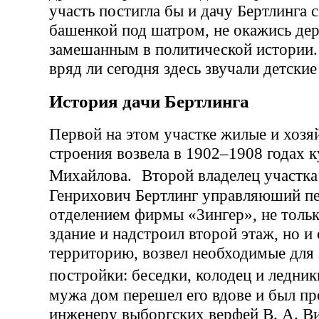
участь постигла бы и дачу Бертлинга 
башенкой под шатром, не окажись де
замешанным в политической истории. 
вряд ли сегодня здесь звучали детские
История дачи Бертлинга
Первой на этом участке жилые и хозя
строения возвела в 1902–1908 годах к
Михайлова. Второй владелец участк
Генрихович Бертлинг управляюший п
отделением фирмы «3ингер», не толь
здание и надстроил второй этаж, но и
территорию, возвел необходимые для
постройки: беседки, колодец и ледн
мужа дом перешел его вдове и был пр
инженеру выборгских верфей В. А. Ви