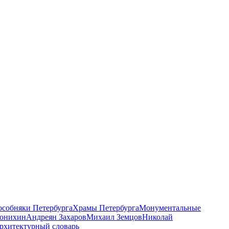
 особняки Петербурга
Храмы Петербурга
Монументальные
онихин
Андреян Захаров
Михаил Земцов
Николай
рхитектурный словарь