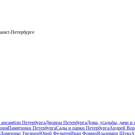
анкт-Петербурге
 ансамбли Петербурга
Дворцы Петербурга
Дома, усадьбы, дачи и
ания
Памятники Петербурга
Сады и парки Петербурга
Андрей Вор
Доменико Трезини
Юрий Фельтен
Иван Фомин
Владимир Щуко
А