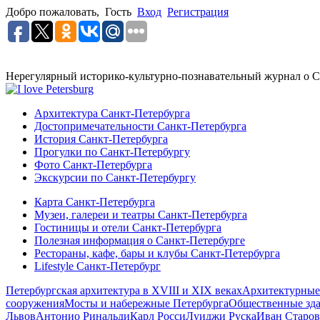
Добро пожаловать,
Гость
Вход
Регистрация
Нерегулярный историко-культурно-познавательный журнал о С
Архитектура Санкт-Петербурга
Достопримечательности Санкт-Петербурга
История Санкт-Петербурга
Прогулки по Санкт-Петербургу
Фото Санкт-Петербурга
Экскурсии по Санкт-Петербургу
Карта Санкт-Петербурга
Музеи, галереи и театры Санкт-Петербурга
Гостиницы и отели Санкт-Петербурга
Полезная информация о Санкт-Петербурге
Рестораны, кафе, бары и клубы Санкт-Петербурга
Lifestyle Санкт-Петербург
Петербургская архитектура в XVIII и XIX веках
Архитектурные
сооружения
Мосты и набережные Петербурга
Общественные зд
Львов
Антонио Ринальди
Карл Росси
Луиджи Руска
Иван Старов