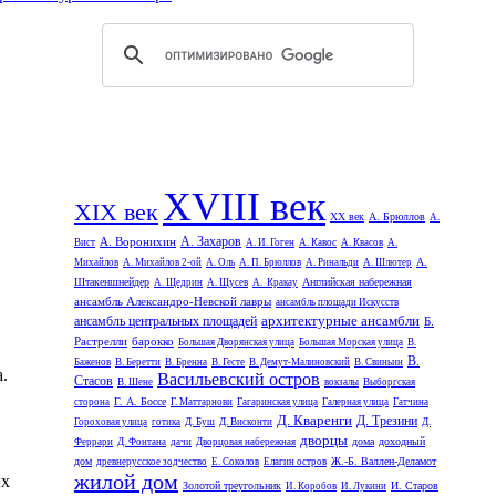
XVIII век
XIX век
XX век
А. Брюллов
А.
А. Захаров
А. Воронихин
Вист
А. И. Гоген
А. Кавос
А. Квасов
А.
А.
Михайлов
А. Михайлов 2-ой
А. Оль
А. П. Брюллов
А. Ринальди
А. Шлютер
Штакеншнейдер
Английская набережная
А. Щедрин
А. Щусев
А. Кракау
ансамбль Александро-Невской лавры
ансамбль площади Искусств
архитектурные ансамбли
ансамбль центральных площадей
Б.
Растрелли
барокко
Большая Дворянская улица
Большая Морская улица
В.
В.
Баженов
В. Беретти
В. Бренна
В. Гесте
В. Демут-Малиновский
В. Свиньин
.
Васильевский остров
Стасов
В. Шене
вокзалы
Выборгская
Г. А. Боссе
сторона
Г. Маттарнови
Гагаринская улица
Галерная улица
Гатчина
Д. Кваренги
Д. Трезини
Гороховая улица
готика
Д. Буш
Д. Висконти
Д.
дворцы
дома
доходный
Феррари
Д. Фонтана
дачи
Дворцовая набережная
дом
Ж.-Б. Валлен-Деламот
древнерусское зодчество
Е. Соколов
Елагин остров
жилой дом
ых
Золотой треугольник
И. Старов
И. Коробов
И. Лукини