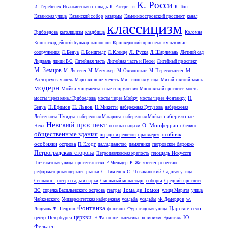
К. Росси
И. Теребенев
Исаакиевская площадь
К. Растрелли
К. Тон
Казанская улица
Казанский собор
казармы
Каменноостровский проспект
канал
классицизм
Грибоедова
католицизм
кладбища
Коломна
культовые
Конногвардейский бульвар
конюшни
Кронверкский проспект
сооружения
Л. Руска
Летний сад
Л. Бенуа
Л. Бонштедт
Л. Кленце
Л. Шарлемань
Лидваль
линии ВО
Литейная часть
Литейная часть и Пески
Литейный проспект
М. Земцов
М.
М. Лялевич
М. Месмахер
М. Овсянников
М. Перетяткович
Расторгуев
манеж
Марсово поле
мечеть
Миллионная улица
Михайловский замок
модерн
Мойка
мосты
монументальные сооружения
Московский проспект
мосты через канал Грибоедова
мосты через Мойку
мосты через Фонтанку
Н.
Н. Львов
Бенуа
Н. Ефимов
Н. Микетти
набережная Кутузова
набережная
набережные
Лейтенанта Шмидта
набережная Макарова
набережная Мойки
Невский проспект
О. Монферран
неоклассицизм
Нева
обелиск
общественные здания
особняк
ограды и решетки
оранжерея
особняки
острова
петровское барокко
П. Клодт
палладианство
памятники
Петроградская сторона
площадь Искусств
Петропавловская крепость
ренессанс
Почтамтская улица
протестанство
Р. Мельцер
Р. Желязевич
С. Чевакинский
реформаторская церковь
рынки
С. Пименов
Садовая улица
соборы
Сенная пл.
скверы сады и парки
Смольный монастырь
Средний проспект
Тома де Томон
ВО
стрелка Васильевского острова
театры
улица Марата
улица
Чайковского
Университетская набережная
усадьба
усадьбы
Ф. Демерцов
Ф.
Фонтанка
Царское село
Лидваль
Ф. Шедрин
фонтаны
Фурштадская улица
церкви
Ю.
центр Петербурга
эллинизм
Э. Фальконе
эклектика
Эрмитаж
Фельтен