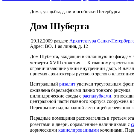
Дома, усадьбы, дачи и особняки Петербурга
Дом Шуберта
29.12.2009
раздел:
Архитектура Санкт-Петербург
Адрес: ВО, 1-ая линия, д. 12
Дом Шуберта, входящий в сплошную по фасадам за
четверти XVIII столетия. К главному трехэтажн
ограничивающие узкий внутренний двор. В начал
приемах архитектуры русского зрелого классициз
Центральный
ризалит
увенчан треугольным фронт
оживлена барельефными панно тонкого рисунка.
цилиндрические своды с
распалубками
, относящи
центральной части главного корпуса сооружена в 
Перекрытие над парадной лестницей деревянно
Парадные помещения располагались в третьем эт
розеттами и двери, обрамленные наличниками с
с
дорическими
каннелированными
колоннами. Пар