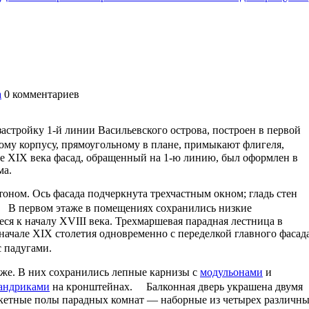
а
0
комментариев
стройку 1-й линии Васильевского острова, построен в первой
ому корпусу, прямоугольному в плане, примыкают флигеля,
е XIX века фасад, обращенный на 1-ю линию, был оформлен в
ма.
оном. Ось фасада подчеркнута трехчастным окном; гладь стен
 В первом этаже в помещениях сохранились низкие
еся к началу XVIII века. Трехмаршевая парадная лестница в
начале XIX столетия одновременно с переделкой главного фасада
е с падугами.
аже. В них сохранились лепные карнизы с
модульонами
и
андриками
на кронштейнах. Балконная дверь украшена двумя
кетные полы парадных комнат — наборные из четырех различн