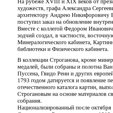
На рубеже XVIII и XIX веков от пре
художеств, графа Александра Сергеев
архитектору Андрею Никифоровичу 
поступил заказ на обновление внутре
Вместе с коллегой Федором Иванови
зодчий создал, в частности, восточну
Минералогического кабинета, Картинн
библиотеки и Физического кабинета.
В коллекции Строганова, кроме минер
медалей, были собраны и полотна Ван
Пуссена, Гвидо Рени и других европе
1793 годом датируется и появление п
отечественного каталога картин, выпо
Строгановым на основе материалов св
собрания.
Национализированный после октября 