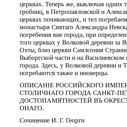
церквах. Теперь же, выключая одних 
гробниц, в Петропавловской и Алекс
церквах почивающих, и тел погребае
монастыря Святаго Александра Невска
погребения вне города, при определе
того церквах у Волковой деревни за 
Охты, близ церкви Самлсония Странн
Выборгской части и на Василиевском 
города. Здесь, у Волковой деревни и 
погребаются также и иноверцы.
ОПИСАНIЕ РОССИЙСКОГО ИМПЕ
СТОЛИЧНАГО ГОРОДА САНКТ-ПЕТ
ДОСТОПАМЯТНОСТЕЙ ВЪ ОКРЕС
ОНАГО.
Сочинение И. Г. Георги