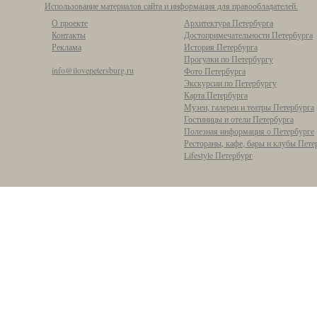
Использование материалов сайта и информация для правообладателей.
О проекте
Архитектура Петербурга
Контакты
Достопримечательности Петербурга
Реклама
История Петербурга
Прогулки по Петербургу
info@ilovepetersburg.ru
Фото Петербурга
Экскурсии по Петербургу
Карта Петербурга
Музеи, галереи и театры Петербурга
Гостиницы и отели Петербурга
Полезная информация о Петербурге
Рестораны, кафе, бары и клубы Пете
Lifestyle Петербург