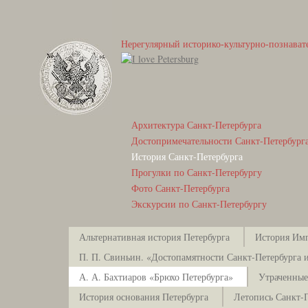
Нерегулярный историко-культурно-познават
Архитектура Санкт-Петербурга
Достопримечательности Санкт-Петербург
История Санкт-Петербурга
Прогулки по Санкт-Петербургу
Фото Санкт-Петербурга
Экскурсии по Санкт-Петербургу
Альтернативная история Петербурга
История Имп
П. П. Свиньин. «Достопамятности Санкт-Петербурга и
А. А. Бахтиаров «Брюхо Петербурга»
Утраченные
История основания Петербурга
Летопись Санкт-