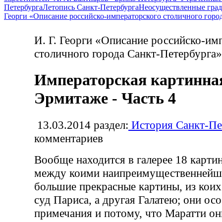
Петербурга
Летопись Санкт-Петербурга
Неосуществленные град
Георги «Описание российско-императорского столичного горо
И. Г. Георги «Описание российско-им
столичного города Санкт-Петербурга»
Императорская картинная
Эрмитаже - Часть 4
13.03.2014
раздел:
История Санкт-Пе
комментариев
Вообще находится в галерее 18 картин
между коими наипреимущественнейше
большие прекрасные картины, из коих
суд Париса, а другая Галатею; они о
примечания и потому, что Маратти он