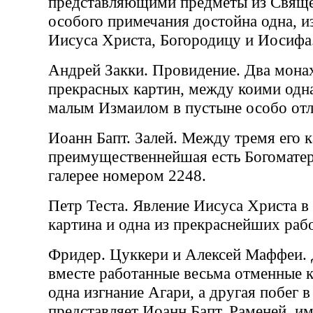
представляющими предметы из Свяще
особого примечания достойна одна, 
Иисуса Христа, Богородицу и Иосифа
Андрей Закки. Провидение. Два монах
прекрасных картин, между коими одна
малым Измаилом в пустыне особо отл
Иоанн Бапт. Залей. Между тремя его 
преимущественнейшая есть Богоматерь
галерее номером 2248.
Петр Теста. Явление Иисуса Христа в
картина и одна из прекраснейших рабо
Фридер. Цуккери и Алексей Маффеи.
вместе работанные весьма отменные к
одна изгнание Агари, а другая побег в
представляет Иоанн Бапт. Раменей, 