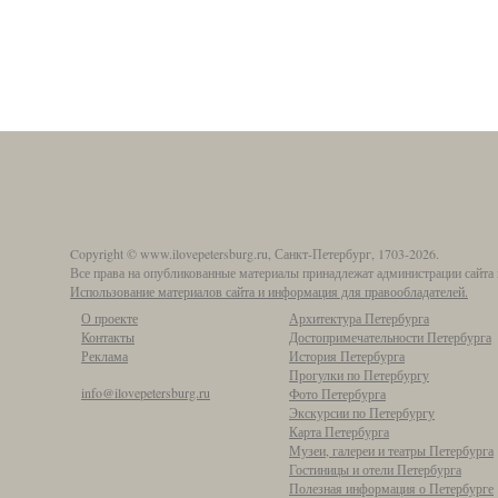
Copyright © www.ilovepetersburg.ru, Санкт-Петербург, 1703-2026.
Все права на опубликованные материалы принадлежат администрации сайта 
Использование материалов сайта и информация для правообладателей.
О проекте
Архитектура Петербурга
Контакты
Достопримечательности Петербурга
Реклама
История Петербурга
Прогулки по Петербургу
info@ilovepetersburg.ru
Фото Петербурга
Экскурсии по Петербургу
Карта Петербурга
Музеи, галереи и театры Петербурга
Гостиницы и отели Петербурга
Полезная информация о Петербурге