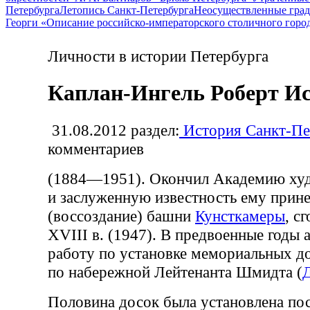
Петербурга
Летопись Санкт-Петербурга
Неосуществленные град
Георги «Описание российско-императорского столичного горо
Личности в истории Петербурга
Каплан-Ингель Роберт И
31.08.2012
раздел:
История Санкт-Пе
комментариев
(1884—1951). Окончил Академию ху
и заслуженную известность ему прин
(воссоздание) башни
Кунсткамеры
, с
XVIII в. (1947). В предвоенные годы 
работу по установке мемориальных д
по набережной Лейтенанта Шмидта (
Половина досок была установлена по