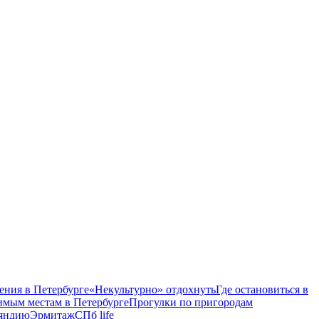
ения в Петербурге
«Некультурно» отдохнуть
Где остановиться в
имым местам в Петербурге
Прогулки по пригородам
ляндию
Эрмитаж
СПб life