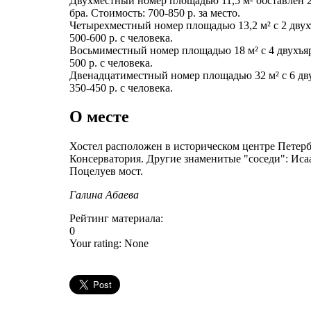
Двухместный номер площадью 11,5 м² обставлен 2
бра. Стоимость: 700-850 р. за место.
Четырехместный номер площадью 13,2 м² с 2 дву
500-600 р. с человека.
Восьмиместный номер площадью 18 м² с 4 двухъя
500 р. с человека.
Двенадцатиместный номер площадью 32 м² с 6 д
350-450 р. с человека.
О месте
Хостел расположен в историческом центре Петерб
Консерватория. Другие знаменитые "соседи": Иса
Поцелуев мост.
Галина Абаева
Рейтинг материала:
0
Your rating:
None