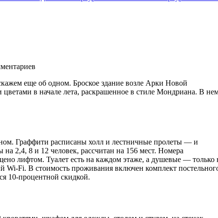
ментариев
скажем еще об одном. Броское здание возле Арки Новой
цветами в начале лета, раскрашенное в стиле Мондриана. В не
йном. Граффити расписаны холл и лестничные пролеты — и
на 2,4, 8 и 12 человек, рассчитан на 156 мест. Номера
щено лифтом. Туалет есть на каждом этаже, а душевые — только 
ый Wi-Fi. В стоимость проживания включен комплект постельног
ся 10-процентной скидкой.