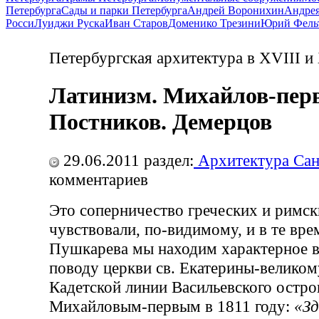
Петербурга
Сады и парки Петербурга
Андрей Воронихин
Андрея
Росси
Луиджи Руска
Иван Старов
Доменико Трезини
Юрий Фель
Петербургская архитектура в XVIII и
Латинизм. Михайлов-пер
Постников. Демерцов
29.06.2011
раздел:
Архитектура Сан
комментариев
Это соперничество греческих и римс
чувствовали, по-видимому, и в те врем
Пушкарева мы находим характерное 
поводу церкви св. Екатерины-велико
Кадетской линии Васильевского остро
Михайловым-первым в 1811 году:
«Зд