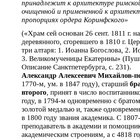
принадлежит к архитектуре римской
очищенной и примененной к архитекту
пропорциях ордера Коринфского»
(«Храм сей основан 26 сент. 1811 г. н
деревянного, сгоревшего в 1810 г. Цер
три алтаря: 1. Иоанна Богослова, 2. 
3. Великомученицы Екатерины» (Пушк
Описание Санктпетербурга, с. 231).
Александр Алексеевич Михайлов-п
1770-м, ум. в 1847 году), старший
бр
второго
, принят в число воспитанник
году, в 1794-м одновременно с брато
золотой медалью и, также одновремен
в 1800 году звания академика. С 1807
преподаватель в академии и помощник
академическим строениям, а с 4818 г