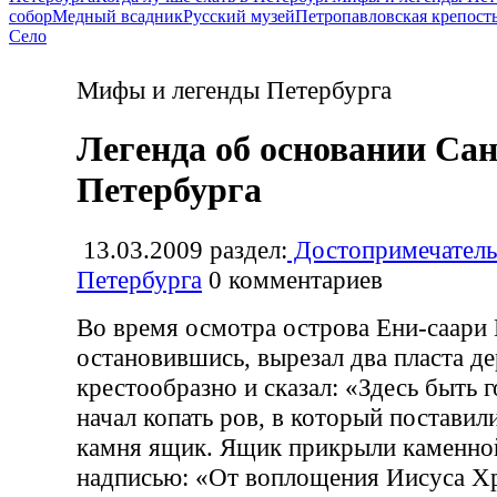
собор
Медный всадник
Русский музей
Петропавловская крепост
Село
Мифы и легенды Петербурга
Легенда об основании Сан
Петербурга
13.03.2009
раздел:
Достопримечатель
Петербурга
0
комментариев
Во время осмотра острова Ени-саари 
остановившись, вырезал два пласта д
крестообразно и сказал: «Здесь быть 
начал копать ров, в который поставил
камня ящик. Ящик прикрыли каменной
надписью: «От воплощения Иисуса Хр