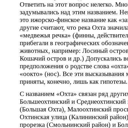
Ответить на этот вопрос нелегко. Мн
задумывались над этим названием. Не
это ижорско-финское название как «за
другие считают, что река Охта значил
«медвежья речка» (финны, действител
прибегали в географических обозначе
животных, например: Лосиный остров
Кошачий остров и др.) Допускались в
предположения о родстве слова «охта
«оокто» (нос). Все эти высказывания 
приняты, конечно, лишь как гипотезы.
С названием «Охта» связан ряд други
Большеохтинский и Среднеохтинский
(Большая Охта), Малоохтинский просп
Охтинская улица (Калининский район)
прорезка (Смольнинский район) и Бо