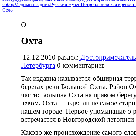
собор
Медный всадник
Русский музей
Петропавловская крепост
Село
О
Охта
12.12.2010
раздел:
Достопримечатель
Петербурга
0
комментариев
Так издавна называется обширная тер
берегах реки Большой Охты. Район Ох
части: Большая Охта на правом берег
левом. Охта — едва ли не самое стари
нашем городе. Первое упоминание о р
встречается в Новгородской летописи
Каково же происхождение самого слов