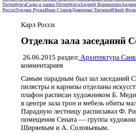
Петербурга
Сады и парки Петербурга
Андрей Воронихин
Андрея
Росси
Луиджи Руска
Иван Старов
Доменико Трезини
Юрий Фель
Карл Росси
Отделка зала заседаний С
26.06.2015
раздел:
Архитектура Санк
комментариев
Самым парадным был зал заседаний Се
пилястры и карнизы отделаны искусс
плафон расписан художником Б. Меди
в центре зала трон и мебель обиты м
Парадную лестницу расписывал Ф. Рих
помещения Сената — группа художнико
Ширяевым и А. Соловьевым.