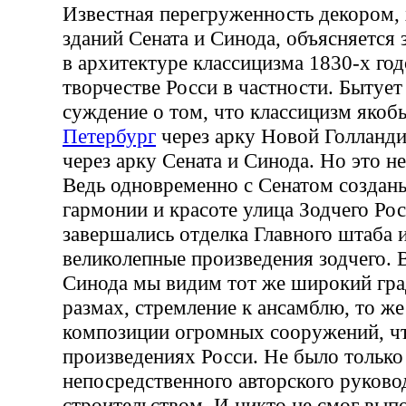
Известная перегруженность декором, 
зданий Сената и Синода, объясняется
в архитектуре классицизма 1830-х го
творчестве Росси в частности. Бытует
суждение о том, что классицизм якоб
Петербург
через арку Новой Голланди
через арку Сената и Синода. Но это не
Ведь одновременно с Сенатом создан
гармонии и красоте улица Зодчего Росс
завершались отделка Главного штаба 
великолепные произведения зодчего. 
Синода мы видим тот же широкий гр
размах, стремление к ансамблю, то же
композиции огромных сооружений, чт
произведениях Росси. Не было тольк
непосредственного авторского руково
строительством. И никто не смог вып