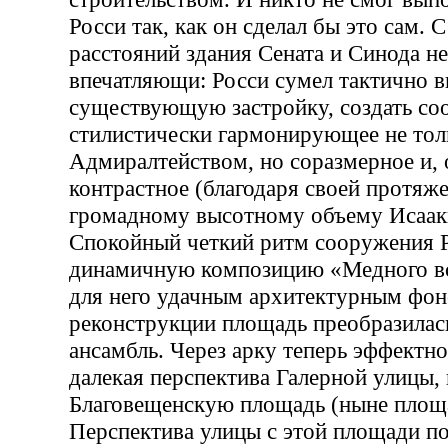
Росси так, как он сделал бы это сам. 
расстояний здания Сената и Синода н
впечатляющи: Росси сумел тактично в
существующую застройку, создать со
стилистически гармонирующее не тол
Адмиралтейством, но соразмерное и,
контрастное (благодаря своей протяж
громадному высотному объему Исааки
Спокойный четкий ритм сооружения Р
динамичную композицию «Медного вс
для него удачным архитектурным фон
реконструкции площадь преобразилась
ансамбль. Через арку теперь эффектн
далекая перспектива Галерной улицы,
Благовещенскую площадь (ныне площа
Перспектива улицы с этой площади п