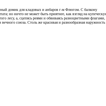
сный домик для кладовых и анбаров г-м Флюгом. С балкону
ата; но ничто не может быть приятнее, как взгляд на купеческу
того лесу, а, сцепясь реями и обвиваясь разноцветными флагами,
вечного союза. Столь же красивая и разнообразная наружность