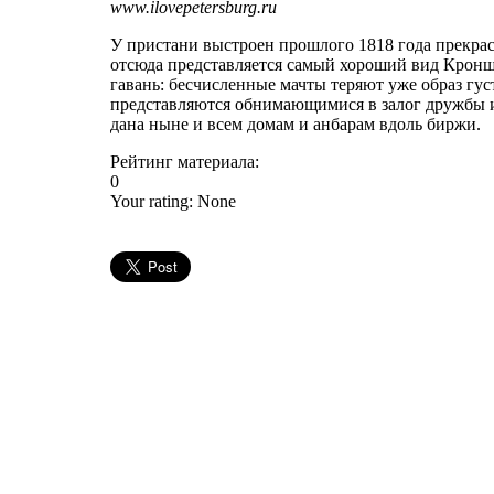
www.ilovepetersburg.ru
У пристани выстроен прошлого 1818 года прекра
отсюда представляется самый хороший вид Кроншт
гавань: бесчисленные мачты теряют уже образ гус
представляются обнимающимися в залог дружбы и 
дана ныне и всем домам и анбарам вдоль биржи.
Рейтинг материала:
0
Your rating:
None