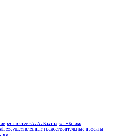
 окрестностей»
А. А. Бахтиаров «Брюхо
а
Неосуществленные градостроительные проекты
урга»