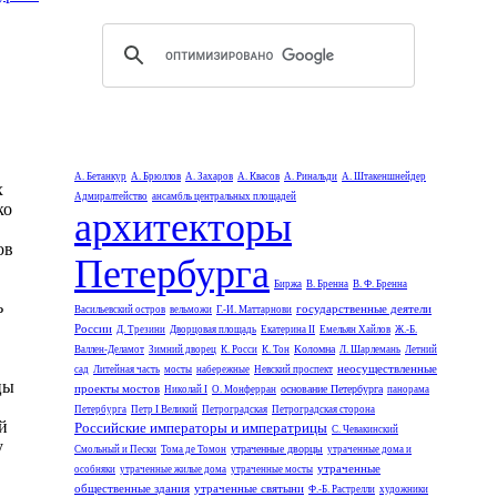
А. Бетанкур
А. Брюллов
А. Захаров
А. Квасов
А. Ринальди
А. Штакеншнейдер
х
Адмиралтейство
ансамбль центральных площадей
ко
архитекторы
ов
Петербурга
Биржа
В. Бренна
В. Ф. Бренна
ь
государственные деятели
Васильевский остров
вельможи
Г.-И. Маттарнови
России
Д. Трезини
Дворцовая площадь
Екатерина II
Емельян Хайлов
Ж.-Б.
Коломна
Валлен-Деламот
Зимний дворец
К. Росси
К. Тон
Л. Шарлемань
Летний
неосуществленные
сад
Литейная часть
мосты
набережные
Невский проспект
цы
проекты мостов
основание Петербурга
Николай I
О. Монферран
панорама
Петербурга
Петр I Великий
Петроградская
Петроградская сторона
й
Российские императоры и императрицы
С. Чевакинский
у
утраченные дворцы
Смольный и Пески
Тома де Томон
утраченные дома и
утраченные
особняки
утраченные жилые дома
утраченные мосты
общественные здания
утраченные святыни
Ф.-Б. Растрелли
художники