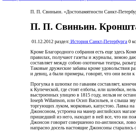
П. П. Свиньин. «Достопамятности Санкт-Петербур
П. П. Свиньин. Кроншта
01.12.2012
раздел:
История Санкт-Петербурга
0
ко
Кроме Благородного собрания есть еще здесь Ко
правилах, получают газеты и журналы, зимою даю
составляет между собою охотничьи театры, разы
Таковые дружеские забавы кроме удовольствия р
и девиц, а были примеры, говорят, что они вели 
Прогулка в шлюпке по гаваням составляет, конеч
к Купеческой, где стоят елботы, или шлюбки, нел
выстроенных улицею в 1815 году, нельзя не остан
Ioseph Willamson, или Осип Васильев, и слыша зв
торгующих луком, морковью, капустою. Лавка на
Джонсоном, устроена на манер английских магазе
пришедший из него, находит в ней все, что ни по
Джонсон говорит совершенно по-англински, лово
напрасно досель настоящие Джонсоны старались о