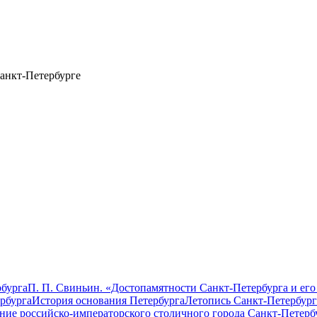
анкт-Петербурге
бурга
П. П. Свиньин. «Достопамятности Санкт-Петербурга и его
рбурга
История основания Петербурга
Летопись Санкт-Петербург
ание российско-императорского столичного города Санкт-Петерб