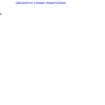
Санкт-Петербурга
Э. Фальконе
Эрмитаж
Ю. Фельтен
ю