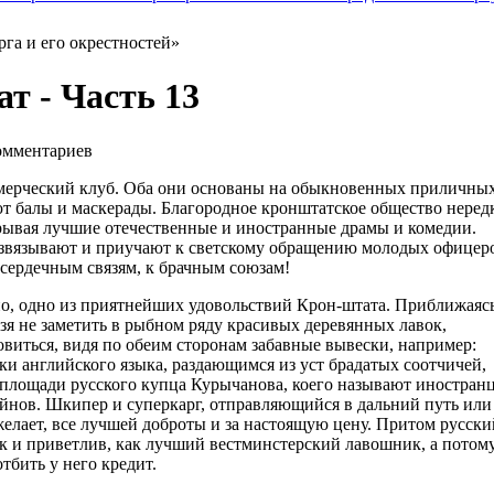
га и его окрестностей»
т - Часть 13
мментариев
ммерческий клуб. Оба они основаны на обыкновенных приличны
т балы и маскерады. Благородное кронштатское общество неред
грывая лучшие отечественные и иностранные драмы и комедии.
азвязывают и приучают к светскому обращению молодых офицер
к сердечным связям, к брачным союзам!
но, одно из приятнейших удовольствий Крон-штата. Приближаяс
ьзя не заметить в рыбном ряду красивых деревянных лавок,
овиться, видя по обеим сторонам забавные вывески, например:
уки английского языка, раздающимся из уст брадатых соотчичей,
 площади русского купца Курычанова, коего называют иностран
йнов. Шкипер и суперкарг, отправляющийся в дальний путь или
желает, все лучшей доброты и за настоящую цену. Притом русски
к и приветлив, как лучший вестминстерский лавошник, а потом
тбить у него кредит.