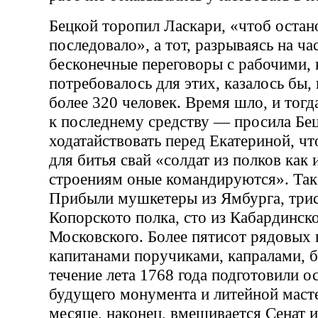
Бецкой торопил Ласкари, «чтоб остан
последовало», а тот, разрываясь на час
бесконечные переговоры с рабочими,
потребовалось для этих, казалось бы
более 320 человек. Время шло, и тогд
к последнему средству — просила Бе
ходатайствовать перед Екатериной, ч
для битья свай «солдат из полков как 
строениям оные командируются». Так 
Прибыли мушкетеры из Ямбурга, трис
Копорското полка, сто из Кабардинско
Московского. Более пятисот рядовых 
капитанами поручиками, капралами, 
течение лета 1768 года подготовили о
будущего монумента и литейной маст
месяце, наконец, вмешивается Сенат и