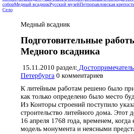
собор
Медный всадник
Русский музей
Петропавловская крепост
Село
Медный всадник
Подготовительные работы
Медного всадника
15.11.2010
раздел:
Достопримечатель
Петербурга
0
комментариев
К литейным работам решено было при
как только определено было место бу
Из Конторы строений поступило указа
строительство литейного дома. Этот 
16 апреля 1768 года, временем, когда 
модель монумента и неясными предст