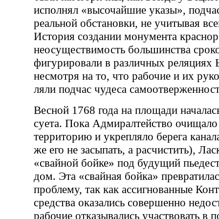
исполнял «высочайшие указы», подчас
реальной обстановки, не учитывая все
История создании монумента краснор
неосуществимость большинства сроко
фигурировали в различных реляциях Ь
несмотря на то, что рабочие и их рук
ляли подчас чудеса самоотверженност
Весной 1768 года на площади началас
суета. Пока Адмиралтейство очищал
территорию и укрепляло берега канал
же его не засыпать, а расчистить), Ла
«свайной бойке» под будущий пьедес
дом. Эта «свайная бойка» превратила
проблему, так как ассигнованные Кон
средства оказались совершенно недос
рабочие отказывались участвовать в п