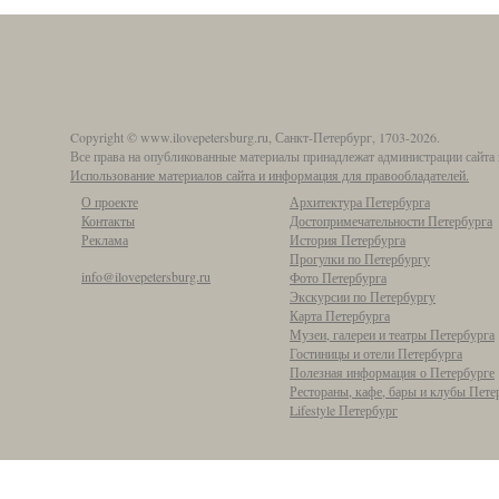
Copyright © www.ilovepetersburg.ru, Санкт-Петербург, 1703-2026.
Все права на опубликованные материалы принадлежат администрации сайта 
Использование материалов сайта и информация для правообладателей.
О проекте
Архитектура Петербурга
Контакты
Достопримечательности Петербурга
Реклама
История Петербурга
Прогулки по Петербургу
info@ilovepetersburg.ru
Фото Петербурга
Экскурсии по Петербургу
Карта Петербурга
Музеи, галереи и театры Петербурга
Гостиницы и отели Петербурга
Полезная информация о Петербурге
Рестораны, кафе, бары и клубы Пете
Lifestyle Петербург