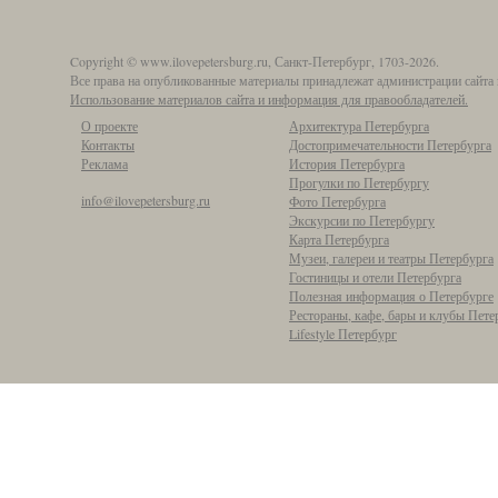
Copyright © www.ilovepetersburg.ru, Санкт-Петербург, 1703-2026.
Все права на опубликованные материалы принадлежат администрации сайта 
Использование материалов сайта и информация для правообладателей.
О проекте
Архитектура Петербурга
Контакты
Достопримечательности Петербурга
Реклама
История Петербурга
Прогулки по Петербургу
info@ilovepetersburg.ru
Фото Петербурга
Экскурсии по Петербургу
Карта Петербурга
Музеи, галереи и театры Петербурга
Гостиницы и отели Петербурга
Полезная информация о Петербурге
Рестораны, кафе, бары и клубы Пете
Lifestyle Петербург