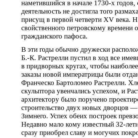
наметившийся в начале 1730-х годов,
деятельность не достигла того размах
присущ в первой четверти XV века. Н
свойственного петровскому времени 
гражданского пафоса.
В эти годы обычно дружески располо
Б.-К. Растрелли пустил в ход все имев
в придворных кругах, чтобы наиболее
заказы новой императрицы были отда
Франческо Бартоломео Растрелли. Хл
скульптора увенчались успехом, и Рас
архитектору было поручено проектиро
строительство двух новых дворцов —
Зимнего. Успех обеих построек превз
Недавно мало кому известный 32-лет
сразу приобрел славу и могучих покр