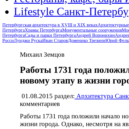
Lifestyle Санкт-Петерб
Петербургская архитектура в XVIII и XIX веках
Архитектурные
Петербурга
Храмы Петербурга
Монументальные сооружения
Мос
Петербурга
Сады и парки Петербурга
Андрей Воронихин
Андрея
Росси
Луиджи Руска
Иван Старов
Доменико Трезини
Юрий Фель
Михаил Земцов
Работы 1731 года положи
новому этапу в жизни гор
01.08.2015
раздел:
Архитектура Санк
комментариев
Работы 1731 года положили начало но
жизни города. Однако, несмотря на я