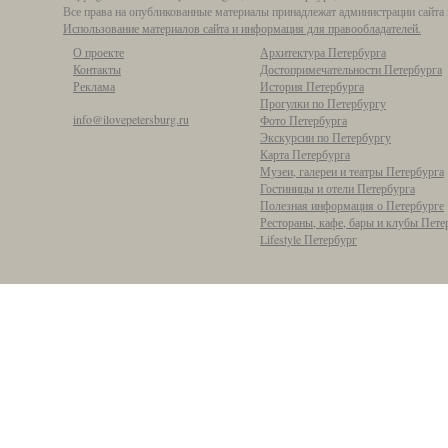
Все права на опубликованные материалы принадлежат администрации сайта 
Использование материалов сайта и информация для правообладателей.
О проекте
Архитектура Петербурга
Контакты
Достопримечательности Петербурга
Реклама
История Петербурга
Прогулки по Петербургу
info@ilovepetersburg.ru
Фото Петербурга
Экскурсии по Петербургу
Карта Петербурга
Музеи, галереи и театры Петербурга
Гостиницы и отели Петербурга
Полезная информация о Петербурге
Рестораны, кафе, бары и клубы Пете
Lifestyle Петербург