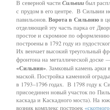
Сильвии
В северной части
был расп
с прудом в его центре. В Сильвии н
Ворота в Сильвию
павильонов.
в це
отделяющей эту часть парка от Дворц
простое и скромное по оформлению
построены в 1792 году из пудостског
Их венчает высокий треугольный фр
фронтона на металлической доске
«Сильвия»
. Замковый камень арки 
маской. Постройка каменной ограды
в 1793–1796 годах. В 1798 году к С
присоединен новый участок по Пиль
каскада и Каскадного моста). На юж
возник комплекс построек
«скотного