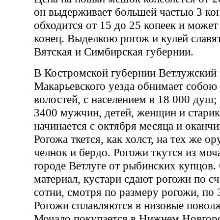
он выдерживает большей частью 3 кон
обходится от 15 до 25 копеек и может
конец. Выделкою рогож и кулей славя
Вятская и Симбирская губернии.
В Костромской губернии Ветлужский
Макарьевского уезда обнимает собою 
волостей, с населением в 18 000 душ
3400 мужчин, детей, женщин и старик
начинается с октября месяца и оканчи
Рогожа ткется, как холст, на тех же ор
челнок и бердо. Рогожи ткутся из моч
городе Ветлуге от рыбинских купцов.
материал, кустари сдают рогожи по сч
сотни, смотря по размеру рогожи, по 
Рогожи сплавляются в низовые поволж
Мочало покупается в Нижнем Новгоро