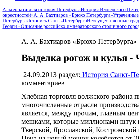
Альтернативная история Петербурга
История Имперского Петер
окрестностей»
А. А. Бахтиаров «Брюхо Петербурга»
Утраченные
Петербурга
Летопись Санкт-Петербурга
Неосуществленные град
Георги «Описание российско-императорского столичного горо
А. А. Бахтиаров «Брюхо Петербурга»
Выделка рогож и кулья - 
24.09.2013
раздел:
История Санкт-Пе
комментариев
Хлебная торговля волжского района п
многочисленные отрасли производств
является, между прочим, главным цен
мешками, которые миллионами штук п
Тверской, Ярославской, Костромской 
Цена на новый мешок колеблется от 20