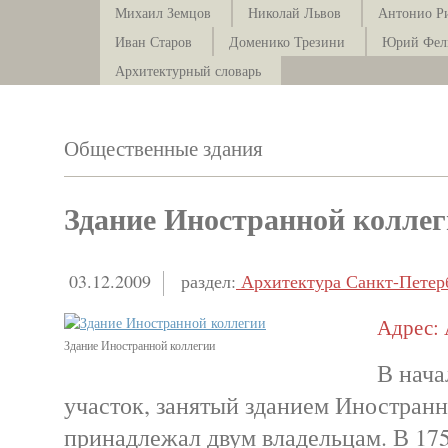
Михаил Земцов
Николай Львов
Антонио Р
Иван Старов
Доменико Трезини
Юрий Фел
Архитектурный словарь
Общественные здания
Здание Иностранной колле
03.12.2009
раздел:
Архитектура Санкт-Петер
Адрес: 
Здание Иностранной коллегии
В нача
участок, занятый зданием Иностранн
принадлежал двум владельцам. В 175