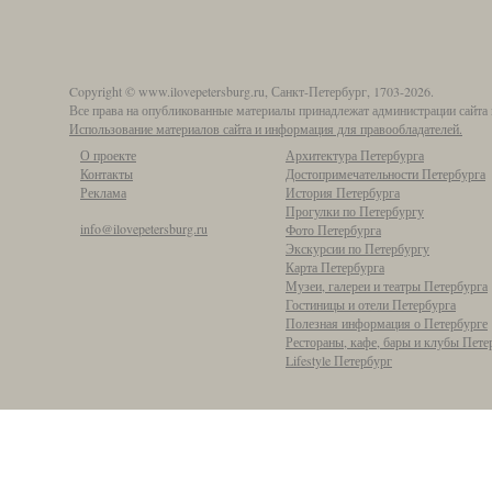
Copyright © www.ilovepetersburg.ru, Санкт-Петербург, 1703-2026.
Все права на опубликованные материалы принадлежат администрации сайта 
Использование материалов сайта и информация для правообладателей.
О проекте
Архитектура Петербурга
Контакты
Достопримечательности Петербурга
Реклама
История Петербурга
Прогулки по Петербургу
info@ilovepetersburg.ru
Фото Петербурга
Экскурсии по Петербургу
Карта Петербурга
Музеи, галереи и театры Петербурга
Гостиницы и отели Петербурга
Полезная информация о Петербурге
Рестораны, кафе, бары и клубы Пете
Lifestyle Петербург