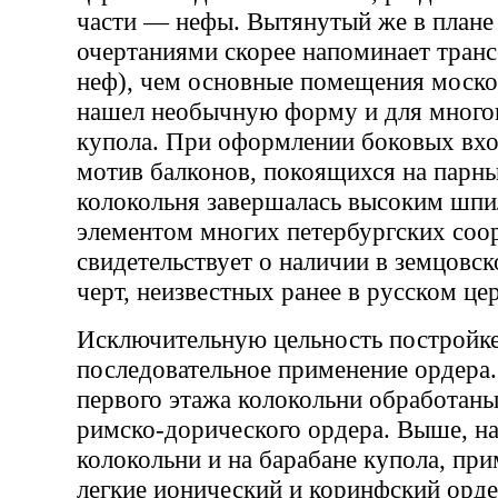
части — нефы. Вытянутый же в плане
очертаниями скорее напоминает транс
неф), чем основные помещения моско
нашел необычную форму и для многог
купола. При оформлении боковых вх
мотив балконов, покоящихся на парны
колокольня завершалась высоким шп
элементом многих петербургских соо
свидетельствует о наличии в земцовс
черт, неизвестных ранее в русском це
Исключительную цельность постройке
последовательное применение ордера.
первого этажа колокольни обработан
римско-дорического ордера. Выше, на
колокольни и на барабане купола, пр
легкие ионический и коринфский орде