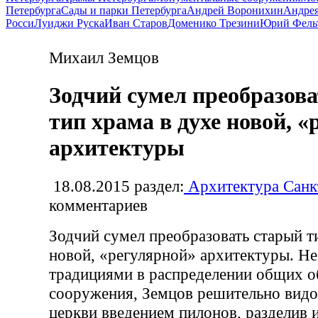
Петербурга
Сады и парки Петербурга
Андрей Воронихин
Андрея
Росси
Луиджи Руска
Иван Старов
Доменико Трезини
Юрий Фель
Михаил Земцов
Зодчий сумел преобразов
тип храма в духе новой, 
архитектуры
18.08.2015
раздел:
Архитектура Санк
комментариев
Зодчий сумел преобразовать старый т
новой, «регулярной» архитектуры. Не
традициями в распределении общих 
сооружения, Земцов решительно видо
церкви введением пилонов, разделив 