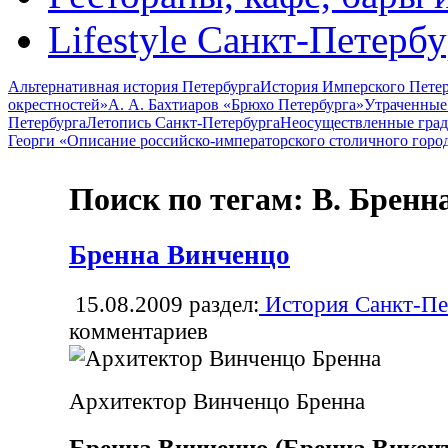
Lifestyle Санкт-Петерб
Альтернативная история Петербурга
История Имперского Петер
окрестностей»
А. А. Бахтиаров «Брюхо Петербурга»
Утраченные
Петербурга
Летопись Санкт-Петербурга
Неосуществленные град
Георги «Описание российско-императорского столичного горо
Поиск по тегам: В. Бренн
Бренна Винченцо
15.08.2009
раздел:
История Санкт-Пе
комментариев
Архитектор Винченцо Бренна
Бренна Винченцо (Бренна Викен