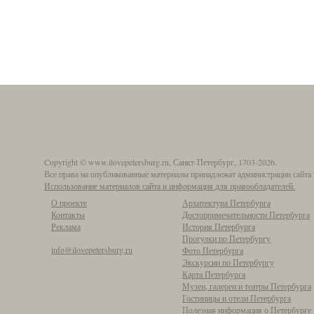
Copyright © www.ilovepetersburg.ru, Санкт-Петербург, 1703-2026.
Все права на опубликованные материалы принадлежат администрации сайта 
Использование материалов сайта и информация для правообладателей.
О проекте
Архитектура Петербурга
Контакты
Достопримечательности Петербурга
Реклама
История Петербурга
Прогулки по Петербургу
info@ilovepetersburg.ru
Фото Петербурга
Экскурсии по Петербургу
Карта Петербурга
Музеи, галереи и театры Петербурга
Гостиницы и отели Петербурга
Полезная информация о Петербурге