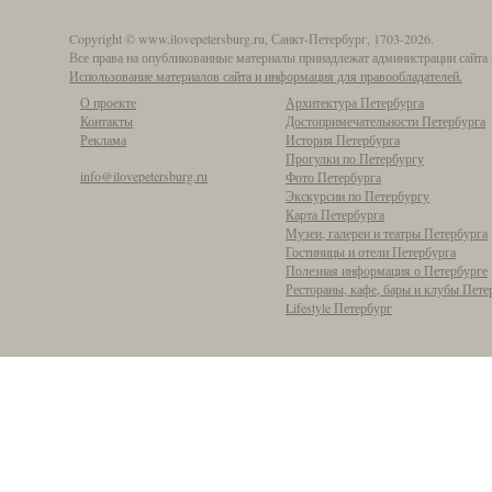
Copyright © www.ilovepetersburg.ru, Санкт-Петербург, 1703-2026.
Все права на опубликованные материалы принадлежат администрации сайта 
Использование материалов сайта и информация для правообладателей.
О проекте
Архитектура Петербурга
Контакты
Достопримечательности Петербурга
Реклама
История Петербурга
Прогулки по Петербургу
info@ilovepetersburg.ru
Фото Петербурга
Экскурсии по Петербургу
Карта Петербурга
Музеи, галереи и театры Петербурга
Гостиницы и отели Петербурга
Полезная информация о Петербурге
Рестораны, кафе, бары и клубы Пете
Lifestyle Петербург