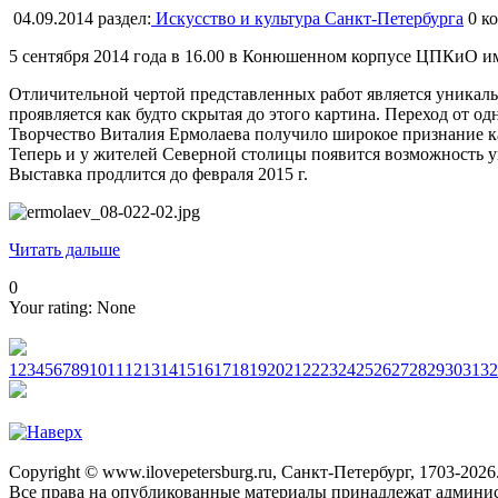
04.09.2014
раздел:
Искусство и культура Санкт-Петербурга
0
ко
5 сентября 2014 года в 16.00 в Конюшенном корпусе ЦПКиО и
Отличительной чертой представленных работ является уникаль
проявляется как будто скрытая до этого картина. Переход от 
Творчество Виталия Ермолаева получило широкое признание как 
Теперь и у жителей Северной столицы появится возможность у
Выставка продлится до февраля 2015 г.
Читать дальше
0
Your rating:
None
1
2
3
4
5
6
7
8
9
10
11
12
13
14
15
16
17
18
19
20
21
22
23
24
25
26
27
28
29
30
31
32
Copyright © www.ilovepetersburg.ru, Санкт-Петербург, 1703-2026
Все права на опубликованные материалы принадлежат админис