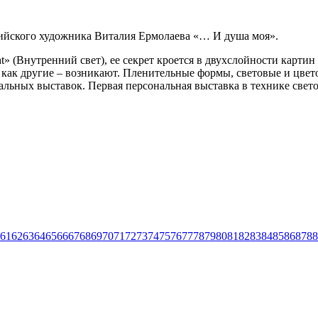
вийского художника Виталия Ермолаева «… И душа моя».
ght» (Внутренний свет), ее секрет кроется в двухслойности ка
емя как другие – возникают. Пленительные формы, световые и ц
ьных выставок. Первая персональная выставка в технике светожи
61
62
63
64
65
66
67
68
69
70
71
72
73
74
75
76
77
78
79
80
81
82
83
84
85
86
87
88