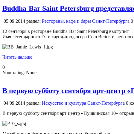
Buddha-Bar Saint Petersburg представля
05.09.2014
раздел:
Рестораны, кафе и бары Санкт-Петербурга
0
12 сентября в ресторане Buddha-Bar Saint Petersburg выступит –
Имя легендарного DJ и саунд-продюсера Cem Berter, известного 
Читать дальше
0
Your rating:
None
В первую субботу сентября арт-центр
04.09.2014
раздел:
Искусство и культура Санкт-Петербурга
0
ко
В первую субботу сентября арт-центр «Пушкинская-10» открыва
Музей нонконформистского искусства. Большой зал