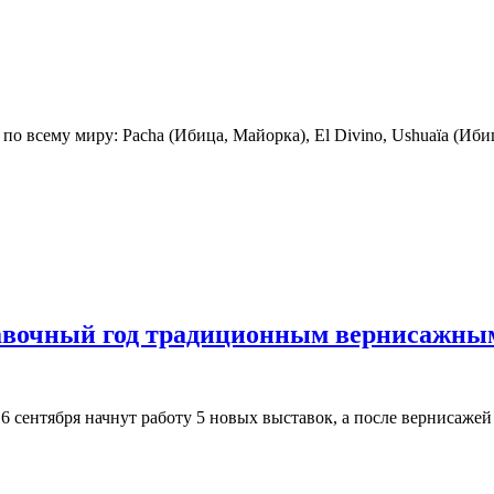
о всему миру: Pacha (Ибица, Майорка), El Divino, Ushuaïa (Ибица
тавочный год традиционным вернисажны
тября начнут работу 5 новых выставок, а после вернисажей мы п