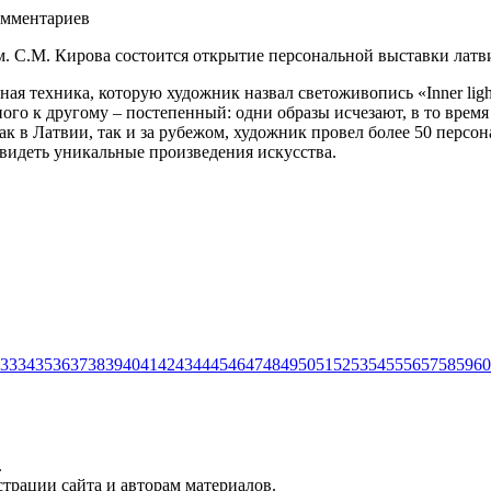
мментариев
м. С.М. Кирова состоится открытие персональной выставки лат
ная техника, которую художник назвал светоживопись «Inner li
одного к другому – постепенный: одни образы исчезают, в то вр
в Латвии, так и за рубежом, художник провел более 50 персонал
видеть уникальные произведения искусства.
33
34
35
36
37
38
39
40
41
42
43
44
45
46
47
48
49
50
51
52
53
54
55
56
57
58
59
60
.
трации сайта и авторам материалов.