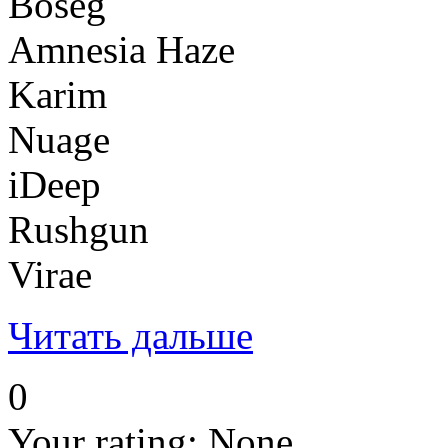
Boseg
Amnesia Haze
Karim
Nuage
iDeep
Rushgun
Virae
Читать дальше
0
Your rating:
None