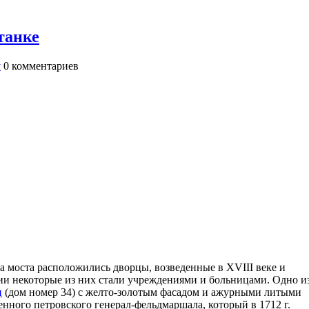
танке
у
0
комментариев
 моста расположились дворцы, возведенные в XVIII веке и
ии некоторые из них стали учреждениями и больницами. Одно и
ц
(дом номер 34) с желто-золотым фасадом и ажурными литыми
нного петровского генерал-фельдмаршала, который в 1712 г.