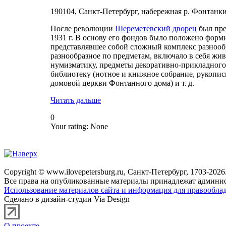
190104, Санкт-Петербург, набережная р. Фонтанки,
После революции
Шереметевский дворец
был пре
1931 г. В основу его фондов было положено форм
представлявшее собой сложный комплекс разнообр
разнообразное по предметам, включало в себя жи
нумизматику, предметы декоративно-прикладного ис
библиотеку (нотное и книжное собрание, рукопис
домовой церкви Фонтанного дома) и т. д.
Читать дальше
0
Your rating:
None
Copyright © www.ilovepetersburg.ru, Санкт-Петербург, 1703-2026
Все права на опубликованные материалы принадлежат админис
Использование материалов сайта и информация для правооблад
Сделано в дизайн-студии Via Design
О проекте