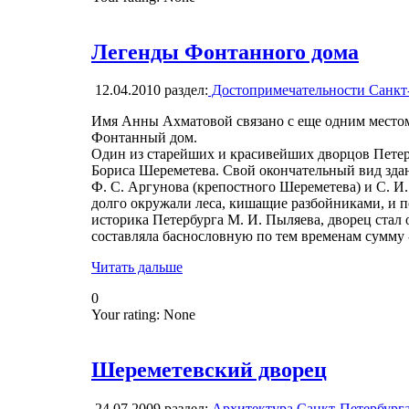
Легенды Фонтанного дома
12.04.2010
раздел:
Достопримечательности Санкт
Имя Анны Ахматовой связано с еще одним место
Фонтанный дом.
Один из старейших и красивейших дворцов Петерб
Бориса Шереметева. Свой окончательный вид здан
Ф. С. Аргунова (крепостного Шереметева) и С. И.
долго окружали леса, кишащие разбойниками, и
историка Петербурга М. И. Пыляева, дворец стал
составляла баснословную по тем временам сумму -
Читать дальше
0
Your rating:
None
Шереметевский дворец
24.07.2009
раздел:
Архитектура Санкт-Петербург