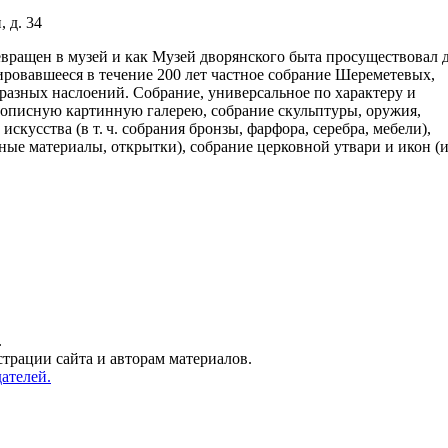
 д. 34
вращен в музей и как Музей дворянского быта просуществовал 
ировавшееся в течение 200 лет частное собрание Шереметевых,
азных наслоений. Собрание, универсальное по характеру и
вописную картинную галерею, собрание скульптуры, оружия,
кусства (в т. ч. собрания бронзы, фарфора, серебра, мебели),
ные материалы, открытки), собрание церковной утвари и икон (и
.
трации сайта и авторам материалов.
ателей.