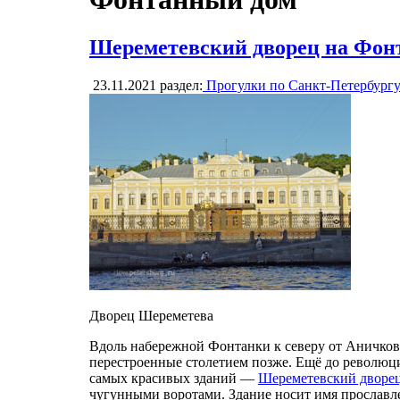
Шереметевский дворец на Фон
23.11.2021
раздел:
Прогулки по Санкт-Петербург
Дворец Шереметева
Вдоль набережной Фонтанки к северу от Аничкова
перестроенные столетием позже. Ещё до революц
самых красивых зданий —
Шереметевский дворе
чугунными воротами. Здание носит имя прославле