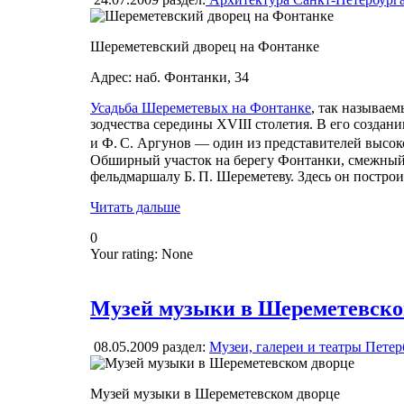
Шереметевский дворец на Фонтанке
Адрес: наб. Фонтанки, 34
Усадьба Шереметевых на Фонтанке
, так называе
зодчества середины XVIII столетия. В его созда
и Ф. С. Аргунов — один из представителей выс
Обширный участок на берегу Фонтанки, смежный 
фельдмаршалу Б. П. Шереметеву. Здесь он постро
Читать дальше
0
Your rating:
None
Музей музыки в Шереметевско
08.05.2009
раздел:
Музеи, галереи и театры Петер
Музей музыки в Шереметевском дворце