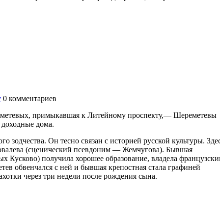
у
0
комментариев
реметевых, примыкавшая к Литейному проспекту,— Шереметевы
ь доходные дома.
го зодчества. Он тесно связан с историей русской культуры. Зде
Ковалева (сценический псевдоним — Жемчугова). Бывшая
ых Кусково) получила хорошее образование, владела французск
етев обвенчался с ней и бывшая крепостная стала графиней
хотки через три недели после рождения сына.