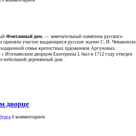
мый
Фонтанный дом
, — замечательный памятник русского
нии приняли участие выдающиеся русские зодчие С. И. Чевакинск
окоодаренной семьи крепостных художников Аргуновых.
с Итальянским дворцом Екатерины I, был в 1712 году отведен
ил небольшой деревянный дом.
м дворце
бурга
0
комментариев