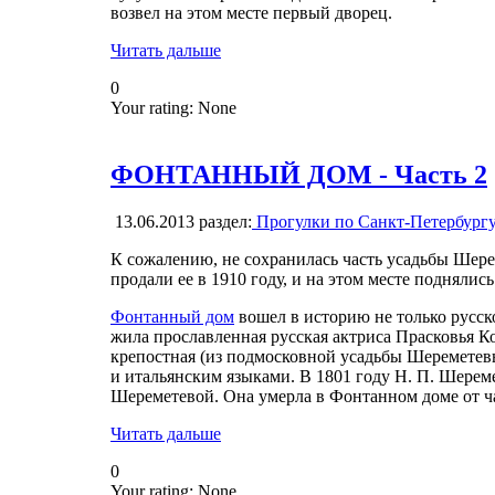
возвел на этом месте первый дворец.
Читать дальше
0
Your rating:
None
ФОНТАННЫЙ ДОМ - Часть 2
13.06.2013
раздел:
Прогулки по Санкт-Петербург
К сожалению, не сохранилась часть усадьбы Ше
продали ее в 1910 году, и на этом месте поднялис
Фонтанный дом
вошел в историю не только русско
жила прославленная русская актриса Прасковья 
крепостная (из подмосковной усадьбы Шереметев
и итальянским языками. В 1801 году Н. П. Шерем
Шереметевой. Она умерла в Фонтанном доме от ча
Читать дальше
0
Your rating:
None