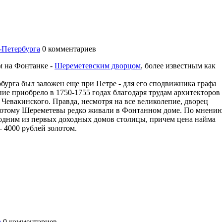
-Петербурга
0
комментариев
м на Фонтанке -
Шереметевским дворцом
, более известным как
урга был заложен еще при Петре - для его сподвижника графа
ие приобрело в 1750-1755 годах благодаря трудам архитекторов
 Чевакинского. Правда, несмотря на все великолепие, дворец
 потому Шереметевы редко живали в Фонтанном доме. По мнени
 одним из первых доходных домов столицы, причем цена найма
 4000 рублей золотом.
а
0
комментариев