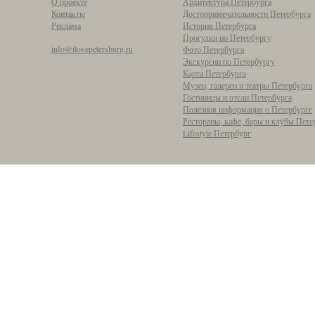
О проекте
Архитектура Петербурга
Контакты
Достопримечательности Петербурга
Реклама
История Петербурга
Прогулки по Петербургу
info@ilovepetersburg.ru
Фото Петербурга
Экскурсии по Петербургу
Карта Петербурга
Музеи, галереи и театры Петербурга
Гостиницы и отели Петербурга
Полезная информация о Петербурге
Рестораны, кафе, бары и клубы Пете
Lifestyle Петербург