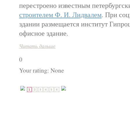
перестроено известным петербургс
строителем Ф. И. Лидвалем
. При соц
здании размещается институт Гипрош
офисное здание.
Читать дальше
0
Your rating:
None
1
2
3
4
5
6