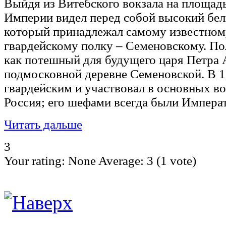
Выйдя из Витебского вокзала на площад
Империи видел перед собой высокий бе
который принадлежал самому известному
гвардейскому полку – Семеновскому. Пол
как потешный для будущего царя Петра А
подмосковной деревне Семеновской. В 17
гвардейским и участвовал в основных во
Россия; его шефами всегда были Импера
Читать дальше
3
Your rating:
None
Average:
3
(
1
vote)