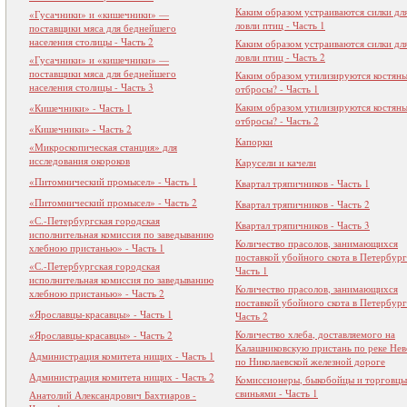
Каким образом устраиваются силки дл
«Гусачники» и «кишечники» —
ловли птиц - Часть 1
поставщики мяса для беднейшего
населения столицы - Часть 2
Каким образом устраиваются силки дл
ловли птиц - Часть 2
«Гусачники» и «кишечники» —
поставщики мяса для беднейшего
Каким образом утилизируются костян
населения столицы - Часть 3
отбросы? - Часть 1
Каким образом утилизируются костян
«Кишечники» - Часть 1
отбросы? - Часть 2
«Кишечники» - Часть 2
Капорки
«Микроскопическая станция» для
исследования окороков
Карусели и качели
«Питомнический промысел» - Часть 1
Квартал тряпичников - Часть 1
«Питомнический промысел» - Часть 2
Квартал тряпичников - Часть 2
«С.-Петербургская городская
Квартал тряпичников - Часть 3
исполнительная комиссия по заведыванию
Количество прасолов, занимающихся
хлебною пристанью» - Часть 1
поставкой убойного скота в Петербург
«С.-Петербургская городская
Часть 1
исполнительная комиссия по заведыванию
Количество прасолов, занимающихся
хлебною пристанью» - Часть 2
поставкой убойного скота в Петербург
«Ярославцы-красавцы» - Часть 1
Часть 2
Количество хлеба, доставляемого на
«Ярославцы-красавцы» - Часть 2
Калашниковскую пристань по реке Нев
Администрация комитета нищих - Часть 1
по Николаевской железной дороге
Администрация комитета нищих - Часть 2
Комиссионеры, быкобойцы и торговцы
свиньями - Часть 1
Анатолий Александрович Бахтиаров -