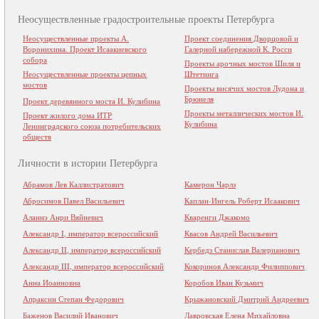
Неосуществленные градостроительные проекты Петербурга
Неосуществленные проекты А.
Проект соединения Дворцовой и
Воронихина. Проект Исаакиевского
Галерной набережной К. Росси
собора
Проекты арочных мостов Шиля и
Неосуществленные проекты цепных
Штетинга
мостов
Проекты висячих мостов Лудона и
Брюнеля
Проект деревянного моста И. Кулибина
Проекты металлических мостов И.
Проект жилого дома ИТР
Кулибина
Ленинградского союза потребительских
обществ
Личности в истории Петербурга
Абрамов Лев Каллистратович
Камерон Чарлз
Абросимов Павел Васильевич
Каплан-Ингель Роберт Исаакович
Аланнэ Анри Вяйневич
Кваренги Джакомо
Александр I, император всероссийский
Квасов Андрей Васильевич
Александр II, император всероссийский
Кербедз Станислав Валерианович
Александр III, император всероссийский
Кокоринов Александр Филиппович
Анна Иоанновна
Коробов Иван Кузьмич
Апраксин Степан Федорович
Крыжановский Дмитрий Андреевич
Баженов Василий Иванович
Лавровская Елена Михайловна