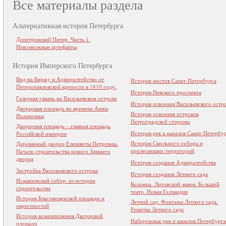
Все материалы раздела
Альтернативная история Петербурга
Допетровский Питер. Часть 1.
Невозможные артефакты
История Имперского Петербурга
Вид на Биржу и Адмиралтейство от
История мостов Санкт-Петербурга
Петеропавловской крепости в 1810 году.
История Невского проспекта
Галерная гавань на Васильевском острове
История освоения Васильевского остр
Дворцовая площадь во времена Анны
История освоения островов
Иоанновны
Петроградской стороны
Дворцовая площадь – главная площадь
История рек и каналов Санкт-Петербу
Российской империи
История Смольного собора и
Деревянный дворец Елизаветы Петровны.
прилегающих территорий
Начало строительства нового Зимнего
дворца
История создания Адмиралтейства
Застройка Васильевского острова
История создания Летнего сада
Исаакиевский собор: из истории
Коломна. Литовский замок. Большой
строительства
театр. Новая Голландия
История Благовещенской площади и
Летний сад. Фонтаны Летнего сада.
окрестностей
Решетка Летнего сада
История возникновения Дворцовой
Набережные рек и каналов Петербурга
площади