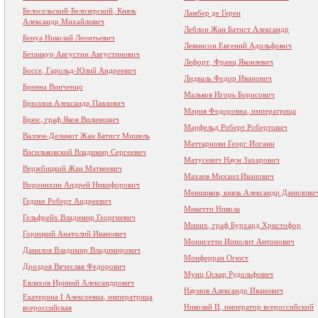
Белосельский-Белозерский, Князь
Ламбер де Герен
Александр Михайлович
Леблон Жан Батист Александр
Бенуа Николай Леонтьевич
Левинсон Евгений Адольфович
Бетанкур Августин Августинович
Лефорт, Франц Яковлевич
Боссе, Гарольд-Юлий Андреевич
Лидваль Федор Иванович
Бренна Винченцо
Мальков Игорь Борисович
Брюллов Александр Павлович
Мария Федоровна, императрица
Брюс, граф Яков Вилимович
Марфельд Роберт Робертович
Валлен-Деламот Жан Батист Мишель
Маттарнови Георг Иоганн
Васильковский Владимир Сергеевич
Матусевич Наум Захарович
Вержбицкий Жан Матвеевич
Махаев Михаил Иванович
Воронихин Андрей Никифорович
Меншиков, князь Александр Данилови
Гедике Роберт Андреевич
Микетти Никола
Гельфрейх Владимир Георгиевич
Миних, граф Бурхард Христофор
Горицкий Анатолий Иванович
Монигетти Ипполит Антонович
Данилов Владимир Владимирович
Монферран Огюст
Дроздов Вячеслав Федорович
Мунц Оскар Рудольфович
Евлахов Ириний Александрович
Наумов Александр Иванович
Екатерина I Алексеевна, императрица
Николай II, император всероссийский
всероссийская