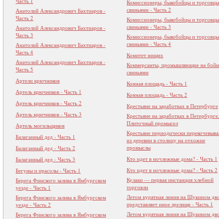
Часть 1
Комиссионеры, быкобойцы и торговцы
свиньями - Часть 2
Анатолий Александрович Бахтиаров -
Часть 2
Комиссионеры, быкобойцы и торговцы
свиньями - Часть 3
Анатолий Александрович Бахтиаров -
Часть 3
Комиссионеры, быкобойцы и торговцы
свиньями - Часть 4
Анатолий Александрович Бахтиаров -
Часть 4
Комитет нищих
Анатолий Александрович Бахтиаров -
Коммерсанты, промышляющие на бойн
Часть 5
свиньями
Артели крючников
Конная площадь - Часть 1
Артель крючников - Часть 1
Конная площадь - Часть 2
Артель крючников - Часть 2
Крестьяне на заработках в Петербурге
Артель крючников - Часть 3
Крестьяне на заработках в Петербурге
Плиточный промысел
Артель могильщиков
Крестьяне периодически перекочевыв
Балаганный дед - Часть 1
из деревни в столицу на отхожие
промыслы
Балаганный дед - Часть 2
Кто идет в ночлежные дома? - Часть 1
Балаганный дед - Часть 3
Кто идет в ночлежные дома? - Часть 2
Бегуны и прасолы - Часть 1
Кулаки — первая инстанция хлебной
Берега Финского залива в Ямбургском
торговли
уезде - Часть 1
Летом курятная линия на Щукином дв
Берега Финского залива в Ямбургском
представляет иное зрелище - Часть 1
уезде - Часть 2
Летом курятная линия на Щукином дв
Берега Финского залива в Ямбургском