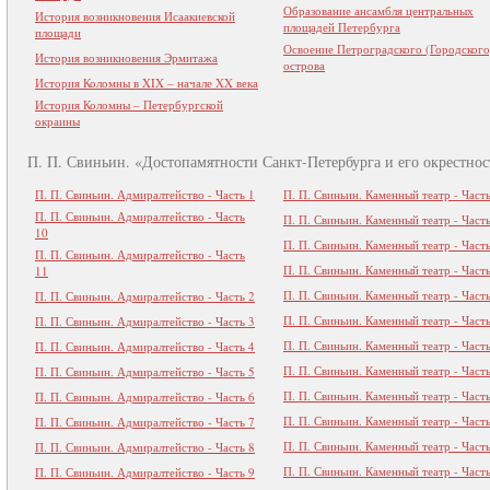
Образование ансамбля центральных
История возникновения Исаакиевской
площадей Петербурга
площади
Освоение Петроградского (Городского
История возникновения Эрмитажа
острова
История Коломны в XIX – начале XX века
История Коломны – Петербургской
окраины
П. П. Свиньин. «Достопамятности Санкт-Петербурга и его окрестнос
П. П. Свиньин. Адмиралтейство - Часть 1
П. П. Свиньин. Каменный театр - Част
П. П. Свиньин. Адмиралтейство - Часть
П. П. Свиньин. Каменный театр - Част
10
П. П. Свиньин. Каменный театр - Част
П. П. Свиньин. Адмиралтейство - Часть
П. П. Свиньин. Каменный театр - Част
11
П. П. Свиньин. Каменный театр - Част
П. П. Свиньин. Адмиралтейство - Часть 2
П. П. Свиньин. Каменный театр - Част
П. П. Свиньин. Адмиралтейство - Часть 3
П. П. Свиньин. Каменный театр - Часть
П. П. Свиньин. Адмиралтейство - Часть 4
П. П. Свиньин. Каменный театр - Часть
П. П. Свиньин. Адмиралтейство - Часть 5
П. П. Свиньин. Каменный театр - Часть
П. П. Свиньин. Адмиралтейство - Часть 6
П. П. Свиньин. Каменный театр - Часть
П. П. Свиньин. Адмиралтейство - Часть 7
П. П. Свиньин. Каменный театр - Часть
П. П. Свиньин. Адмиралтейство - Часть 8
П. П. Свиньин. Каменный театр - Часть
П. П. Свиньин. Адмиралтейство - Часть 9