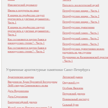
Извознический промысел
Патолого-зоологический музей
Иконы и портреты на заказ
Петербургские нищие - Часть 1
К нищим по профессии следует
Петербургские нищие - Часть 2
причислить и уличных музыкантов -
Петербургские нищие - Часть 3
Часть 1
К нищим по профессии следует
Петербургские тряпичники
причислить и уличных музыкантов -
Петербургский гамен - Часть 1
Часть 2
Петербургский гамен - Часть 2
Как составляются партии быков в
южнорусских степях? - Часть 1
Петербургский гамен - Часть 3
Как составляются партии быков в
Петербургских тряпичников можно
южнорусских степях? - Часть 2
разделить на две группы
Поденщики на Калашниковской приста
- Часть 1
Утраченные архитектурные памятники Санкт-Петербурга
Аракчеевские казармы
Литовский рынок
Введения во Храм Пресвятой Богородицы
Окружной суд
Лейб-гвардии Семеновского полка
Особняк Яковлева
Дача Воронихина
Петровский дворец
Дача Строганова
Повивальный институт
Екатерингофский дворец
Сальный буян
Жилой дом на Невском проспекте 7-9