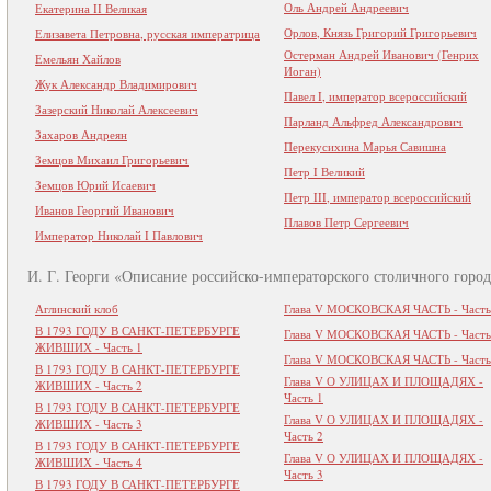
Оль Андрей Андреевич
Екатерина II Великая
Орлов, Князь Григорий Григорьевич
Елизавета Петровна, русская императрица
Остерман Андрей Иванович (Генрих
Емельян Хайлов
Иоган)
Жук Александр Владимирович
Павел I, император всероссийский
Зазерский Николай Алексеевич
Парланд Альфред Александрович
Захаров Андреян
Перекусихина Марья Савишна
Земцов Михаил Григорьевич
Петр I Великий
Земцов Юрий Исаевич
Петр III, император всероссийский
Иванов Георгий Иванович
Плавов Петр Сергеевич
Император Николай I Павлович
И. Г. Георги «Описание российско-императорского столичного город
Аглинский клоб
Глава V МОСКОВСКАЯ ЧАСТЬ - Часть
В 1793 ГОДУ В САНКТ-ПЕТЕРБУРГЕ
Глава V МОСКОВСКАЯ ЧАСТЬ - Часть
ЖИВШИХ - Часть 1
Глава V МОСКОВСКАЯ ЧАСТЬ - Часть
В 1793 ГОДУ В САНКТ-ПЕТЕРБУРГЕ
Глава V О УЛИЦАХ И ПЛОЩАДЯХ -
ЖИВШИХ - Часть 2
Часть 1
В 1793 ГОДУ В САНКТ-ПЕТЕРБУРГЕ
Глава V О УЛИЦАХ И ПЛОЩАДЯХ -
ЖИВШИХ - Часть 3
Часть 2
В 1793 ГОДУ В САНКТ-ПЕТЕРБУРГЕ
Глава V О УЛИЦАХ И ПЛОЩАДЯХ -
ЖИВШИХ - Часть 4
Часть 3
В 1793 ГОДУ В САНКТ-ПЕТЕРБУРГЕ