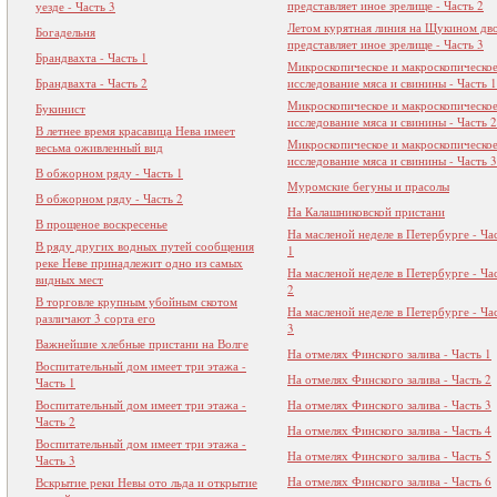
представляет иное зрелище - Часть 2
уезде - Часть 3
Летом курятная линия на Щукином дв
Богадельня
представляет иное зрелище - Часть 3
Брандвахта - Часть 1
Микроскопическое и макроскопическо
Брандвахта - Часть 2
исследование мяса и свинины - Часть 1
Микроскопическое и макроскопическо
Букинист
исследование мяса и свинины - Часть 2
В летнее время красавица Нева имеет
Микроскопическое и макроскопическо
весьма оживленный вид
исследование мяса и свинины - Часть 3
В обжорном ряду - Часть 1
Муромские бегуны и прасолы
В обжорном ряду - Часть 2
На Калашниковской пристани
В прощеное воскресенье
На масленой неделе в Петербурге - Ча
В ряду других водных путей сообщения
1
реке Неве принадлежит одно из самых
На масленой неделе в Петербурге - Ча
видных мест
2
В торговле крупным убойным скотом
На масленой неделе в Петербурге - Ча
различают 3 сорта его
3
Важнейшие хлебные пристани на Волге
На отмелях Финского залива - Часть 1
Воспитательный дом имеет три этажа -
На отмелях Финского залива - Часть 2
Часть 1
Воспитательный дом имеет три этажа -
На отмелях Финского залива - Часть 3
Часть 2
На отмелях Финского залива - Часть 4
Воспитательный дом имеет три этажа -
На отмелях Финского залива - Часть 5
Часть 3
На отмелях Финского залива - Часть 6
Вскрытие реки Невы ото льда и открытие