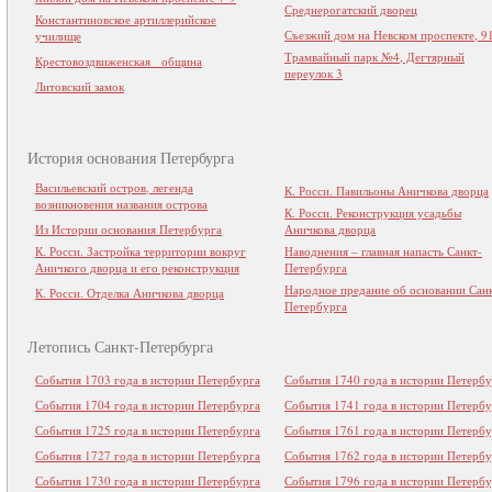
Среднерогатский дворец
Константиновское артиллерийское
Съезжий дом на Невском проспекте, 9
училище
Трамвайный парк №4, Дегтярный
Крестовоздвиженская община
переулок 3
Литовский замок
История основания Петербурга
Васильевский остров, легенда
К. Росси. Павильоны Аничкова дворца
возникновения названия острова
К. Росси. Реконструкция усадьбы
Из Истории основания Петербурга
Аничкова дворца
К. Росси. Застройка территории вокруг
Наводнения – главная напасть Санкт-
Аничкого дворца и его реконструкция
Петербурга
Народное предание об основании Сан
К. Росси. Отделка Аничкова дворца
Петербурга
Летопись Санкт-Петербурга
События 1703 года в истории Петербурга
События 1740 года в истории Петербу
События 1704 года в истории Петербурга
События 1741 года в истории Петербу
События 1725 года в истории Петербурга
События 1761 года в истории Петербу
События 1727 года в истории Петербурга
События 1762 года в истории Петербу
События 1730 года в истории Петербурга
События 1796 года в истории Петербу