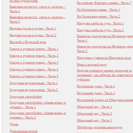
по ней судоходства
На отмелях Финского залива - Часть 7
Вывозкою нечистот, снега и «золота» -
На Охтенском рынке - Часть 1
Часть 1
На Охтенском рынке - Часть 2
Вывозкою нечистот, снега и «золота» -
Часть 2
Нагрузка хлеба на суда - Часть 1
Выделка рогож и кулья - Часть 1
Нагрузка хлеба на суда - Часть 2
Выделка рогож и кулья - Часть 2
Накануне рождества на Щукином двор
Часть 1
Вятский и Пермский края
Накануне рождества на Щукином двор
Говоря о пушном товаре - Часть 1
Часть 2
Говоря о пушном товаре - Часть 2
Народные гуляния на Марсовом поле
Говоря о пушном товаре - Часть 3
Нева и морской порт
Говоря о пушном товаре - Часть 4
Нередко в комитет нищих приходят за
справками, «не забрали ли» известного
Говоря о пушном товаре - Часть 5
субъекта
Городская водокачальня - Часть 1
Ночлежные дома - Часть 1
Городская водокачальня - Часть 2
Ночлежные дома - Часть 2
Городские скотобойни
Ночлежный приют на Обводном канал
Городские скотобойни: «башколомы» и
Обжорный ряд - Часть 1
«резаки» - Часть 1
Городские скотобойни: «башколомы» и
Обжорный ряд - Часть 2
«резаки» - Часть 2
Обжорный ряд - Часть 3
Дрова
Обработка десятины винограда
Дрягильская артель