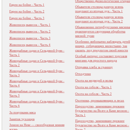
Общественно-физиологические очерки
Евреи на бойне - Часть 1
Обыватели столицы разную зелень
покупают из вторых рук - Часть 1
Евреи на бойне - Часть 2
Обыватели столицы разную зелень
Евреи на бойне - Часть 3
покупают из вторых рук - Часть 2
Живописец вывесок - Часть 1
Обыкновенно петербургскими мясник
Живописец вывесок - Часть 2
практикуется следующая обработка
мясной: туши
Живописец вывесок - Часть 3
Особенно любопытно наблюдать детей
Живописец вывесок - Часть 4
нищих, собирающих милостыню, так
сказать, под предлогом своей юности
Живорыбные садки и Сельдяной буян -
Часть 1
Особый интерес составляет торговля
книгами для простого народа
Живорыбные садки и Сельдяной буян -
Часть 2
Отправка хлеба за границу
Живорыбные садки и Сельдяной буян -
Отходчики
Часть 3
Охота на медведей и волка
Живорыбные садки и Сельдяной буян -
Часть 4
Охота на соболя - Часть 1
Живорыбные садки и Сельдяной буян -
Охота на соболя - Часть 2
Часть 5
Охотники, промышляющих в лесах
Живорыбные садки и Сельдяной буян -
Часть 6
Пароходство, заменившее прежнее
бурлачество на Волге и Каме весною -
За покупками мяса
Часть 1
Занятия чухонцев
Пароходство, заменившее прежнее
Зимою на Неве — своеобразная зимняя
бурлачество на Волге и Каме весною -
жизнь
Часть 2