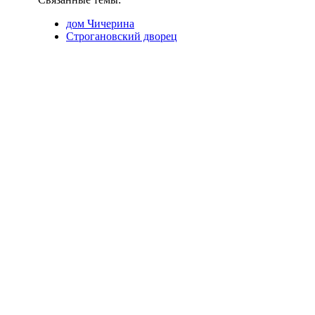
дом Чичерина
Строгановский дворец