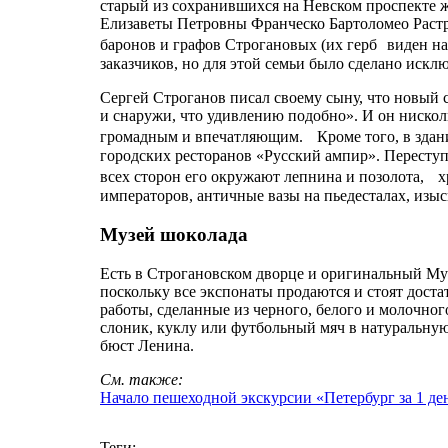
старый из сохранившихся на Невском проспекте ж
Елизаветы Петровны Франческо Бартоломео Растр
баронов и графов Строгановых (их герб виден на
заказчиков, но для этой семьи было сделано искл
Сергей Строганов писал своему сыну, что новый
и снаружи, что удивлению подобно». И он нискол
громадным и впечатляющим. Кроме того, в здани
городских ресторанов «Русский ампир». Переступ
всех сторон его окружают лепнина и позолота, х
императоров, античные вазы на пьедесталах, изыс
Музей шоколада
Есть в Строгановском дворце и оригинальный Музе
поскольку все экспонаты продаются и стоят дост
работы, сделанные из черного, белого и молочно
слоник, куклу или футбольный мяч в натуральную
бюст Ленина.
См. также:
Начало пешеходной экскурсии «Петербург за 1 де
Теги: