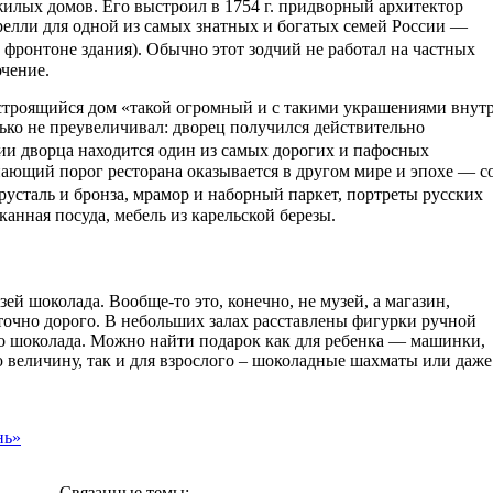
илых домов. Его выстроил в 1754 г. придворный архитектор
елли для одной из самых знатных и богатых семей России —
 фронтоне здания). Обычно этот зодчий не работал на частных
ючение.
 строящийся дом «такой огромный и с такими украшениями внут
ько не преувеличивал: дворец получился действительно
и дворца находится один из самых дорогих и пафосных
ающий порог ресторана оказывается в другом мире и эпохе — с
русталь и бронза, мрамор и наборный паркет, портреты русских
канная посуда, мебель из карельской березы.
й шоколада. Вообще-то это, конечно, не музей, а магазин,
аточно дорого. В небольших залах расставлены фигурки ручной
го шоколада. Можно найти подарок как для ребенка — машинки,
 величину, так и для взрослого – шоколадные шахматы или даже
нь»
Связанные темы: