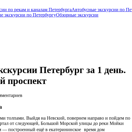
сии по рекам и каналам Петербурга
Автобусные экскурсии по Пе
е экскурсии по Петербургу
Обзорные экскурсии
курсии Петербург за 1 день.
й проспект
мментариев
а
ими толпами. Выйдя на Невский, повернем направо и пойдем по
вартал от следующей, Большой Морской улицы до реки Мойки
ом — построенный ещё в екатерининское время дом