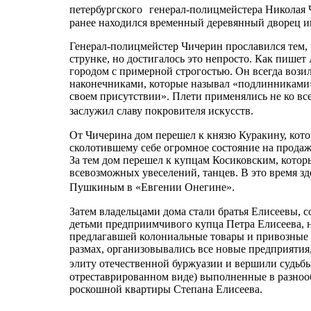
петербургского генерал-полицмейстера Николая Чи
ранее находился временный деревянный дворец 
Генерал-полицмейстер Чичерин прославился тем, 
струнке, но достигалось это непросто. Как пишет
городом с примерной строгостью. Он всегда возил
наконечниками, которые называл «подлинниками». 
своем присутствии». Плети применялись не ко все
заслужил славу покровителя искусств.
От Чичерина дом перешел к князю Куракину, кот
сколотившему себе огромное состояние на продаже
За тем дом перешел к купцам Косиковским, котор
всевозможных увеселений, танцев. В это время з
Пушкиным в «Евгении Онегине».
Затем владельцами дома стали братья Елисеевы, 
детьми предприимчивого купца Петра Елисеева, н
предлагавшей колониальные товары и привозные 
размах, организовывались все новые предприятия,
элиту отечественной буржуазии и вершили судьбы
отреставрированном виде) выполненные в разноо
роскошной квартиры Степана Елисеева.