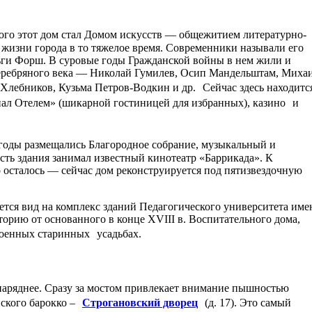
го этот дом стал Домом искусств — общежитием литературно-
жизни города в то тяжелое время. Современники называли его
ьги Форш. В суровые годы Гражданской войны в нем жили и
Серебряного века — Николай Гумилев, Осип Мандельштам, Миха
Хлебников, Кузьма Петров-Водкин и др. Сейчас здесь находитс
ал Отелем» (шикарной гостиницей для избранных), казино и
годы размещались Благородное собрание, музыкальный и
сть здания занимал известный кинотеатр «Баррикада». К
о осталось — сейчас дом реконструируется под пятизвездочную
ется вид на комплекс зданий Педагогического университета име
сторию от основанного в конце XVIII в. Воспитательного дома,
роенных старинных усадьбах.
наряднее. Сразу за мостом привлекает внимание пышностью
нского барокко –
Строгановский дворец
(д. 17). Это самый