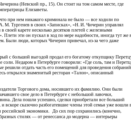
черина (Невский пр., 15). Он стоит на том самом месте, где
императрицы Елизаветы.
что при нем никакого криминала не было — все ходили по
 A. M. Тургенев в своих «Записках», «Н. И. Чичерин управлял
 в своей карете несколько десятков плетей с железными
Плети эти он пускал в ход по мере надобности, иногда тут же 
м. Были люди, которых Чичерин привечал, из-за чего даже
орый с большой выгодой продал его богатому откупщику Перетцу
 соли. Недаром в Петербурге говорили: «Где соль, там и Перетц
ые решили отдать часть его помещений для проведения собраний
десь открылся знаменитый ресторан «Талон», описанный
создатели Торгового дома, носившего их фамилию. Они были
ачавшего свое дело в Петербурге с небольшой лавочки,
вина. Дела пошли успешно, сделки приобретали все больший
 и вскоре сказочно разбогатевшие члены этой семьи уже вошли 
 российской экономики. До сих пор сохранились (конечно,
бразных стилях — от ренессанса до модерна — интерьеры