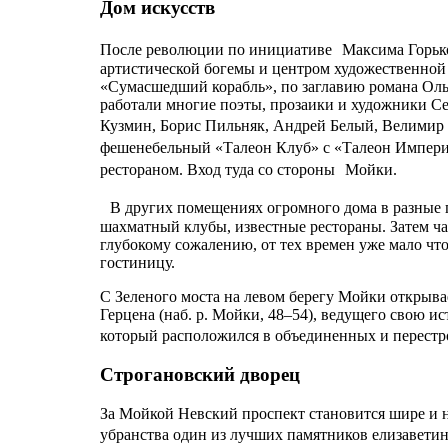
Дом искусств
После революции по инициативе Максима Горько
артистической богемы и центром художественной 
«Сумасшедший корабль», по заглавию романа Ол
работали многие поэты, прозаики и художники 
Кузмин, Борис Пильняк, Андрей Белый, Велимир 
фешенебельный «Талеон Клуб» с «Талеон Импери
рестораном. Вход туда со стороны Мойки.
В других помещениях огромного дома в разные 
шахматный клубы, известные рестораны. Затем ча
глубокому сожалению, от тех времен уже мало чт
гостиницу.
С Зеленого моста на левом берегу Мойки открыва
Герцена (наб. р. Мойки, 48–54), ведущего свою и
который расположился в объединенных и перест
Строгановский дворец
За Мойкой Невский проспект становится шире и 
убранства один из лучших памятников елизавети