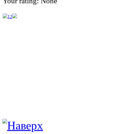
Your rating:
None
1
2