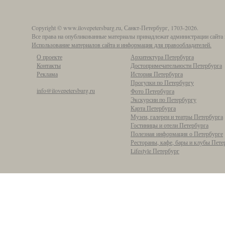
Copyright © www.ilovepetersburg.ru, Санкт-Петербург, 1703-2026.
Все права на опубликованные материалы принадлежат администрации сайта 
Использование материалов сайта и информация для правообладателей.
О проекте
Архитектура Петербурга
Контакты
Достопримечательности Петербурга
Реклама
История Петербурга
Прогулки по Петербургу
info@ilovepetersburg.ru
Фото Петербурга
Экскурсии по Петербургу
Карта Петербурга
Музеи, галереи и театры Петербурга
Гостиницы и отели Петербурга
Полезная информация о Петербурге
Рестораны, кафе, бары и клубы Пете
Lifestyle Петербург