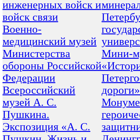
инженерных войск и
минерал
войск связи
Петербу
Военно-
государ
медицинский музей
универс
Министерства
Мини-м
обороны Российской
«Истор
Федерации
Петерг
Всероссийский
дороги»
музей А. С.
Монуме
Пушкина.
героич
Экспозиция «А. С.
защитн
Пушкин. Жизнь и
Ленинг