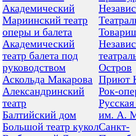
Академический
Незави
Мариинский театр
Театрал
оперы и балета
Товари
Академический
Незави
театр балета под
театрал
руководством
Остров
Аскольда Макарова
Приют 
Александринский
Рок-опе
театр
Русская
Балтийский дом
им. А. 
Большой театр кукол
Санкт-