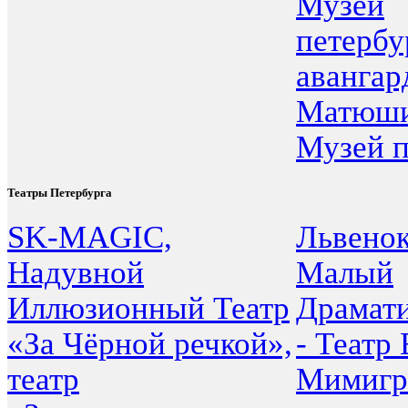
Музей
петербу
авангар
Матюши
Музей п
Театры Петербурга
SK-MAGIC,
Львено
Надувной
Малый
Иллюзионный Театр
Драмати
«За Чёрной речкой»,
- Театр
театр
Мимигра