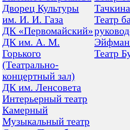
Дворец Культуры
Тачкин
им. И. И. Газа
Театр б
ДК «Первомайский»
руковод
ДК им. А. М.
Эйфман
Горького
Театр Б
(Театрально-
концертный зал)
ДК им. Ленсовета
Интерьерный театр
Камерный
Музыкальный театр