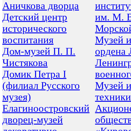
Аничкова дворца
инстит
Детский центр
им. М. 
исторического
Морско
воспитания
Музей и
Дом-музей П. П.
ордена 
Чистякова
Ленингр
Домик Петра I
военног
(филиал Русского
Музей и
музея)
техники
Елагиноостровский
Акцион
дворец-музей
общест