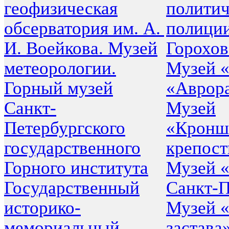
геофизическая
политич
обсерватория им. А.
полиции
И. Воейкова. Музей
Горохов
метеорологии.
Музей 
Горный музей
«Аврор
Санкт-
Музей
Петербургского
«Кронш
государственного
крепост
Горного института
Музей 
Государственный
Санкт-П
историко-
Музей «
мемориальный
застава