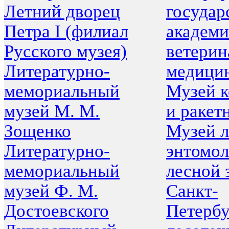
Летний дворец
государ
Петра I (филиал
академ
Русского музея)
ветерин
Литературно-
медици
мемориальный
Музей 
музей М. М.
и ракет
Зощенко
Музей 
Литературно-
энтомол
мемориальный
лесной 
музей Ф. М.
Санкт-
Достоевского
Петербу