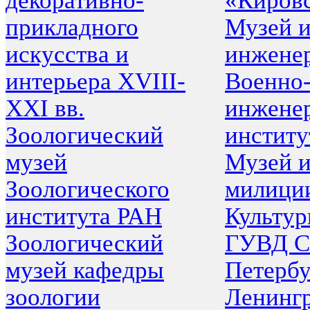
декоративно-
«Кировс
прикладного
Музей 
искусства и
инженер
интерьера XVIII-
Военно-
XXI вв.
инжене
Зоологический
институ
музей
Музей 
Зоологического
милици
института РАН
Культур
Зоологический
ГУВД С
музей кафедры
Петербу
зоологии
Ленинг