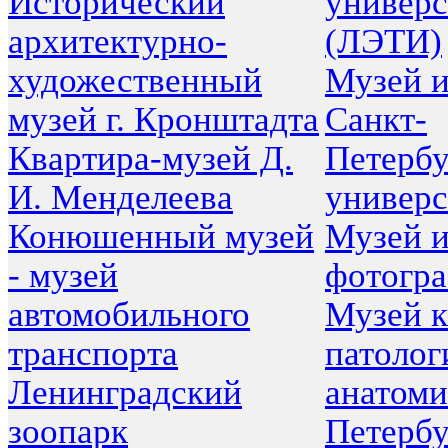
Исторический
универс
архитектурно-
(ЛЭТИ)
художественный
Музей 
музей г. Кронштадта
Санкт-
Квартира-музей Д.
Петербу
И. Менделеева
универс
Конюшенный музей
Музей 
- музей
фотогр
автомобильного
Музей 
транспорта
патолог
Ленинградский
анатоми
зоопарк
Петербу