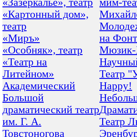
«Зазеркалье», театр
мим-теа
«Картонный дом»,
Михайло
театр
Молоде
«Миръ»
на Фонт
«Особняк», театр
Мюзик-
«Театр на
Научны
Литейном»
Театр "
Академический
Happy!
Большой
Неболь
драматический театр
Драмат
им. Г. А.
Театр Л
Товстоногова
Эренбу