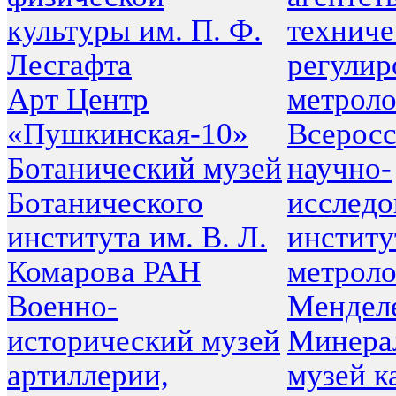
культуры им. П. Ф.
техниче
Лесгафта
регулир
Арт Центр
метроло
«Пушкинская-10»
Всерос
Ботанический музей
научно-
Ботанического
исследо
института им. В. Л.
институ
Комарова РАН
метроло
Военно-
Мендел
исторический музей
Минера
артиллерии,
музей 