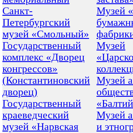
Санкт-
Музей 
Петербургский
бумажн
музей «Смольный»
фабрики
Государственный
Музей
комплекс «Дворец
«Царско
конгрессов»
коллекц
(Константиновский
Музей а
дворец)
общест
Государственный
«Балтий
краеведческий
Музей а
музей «Нарвская
и этног