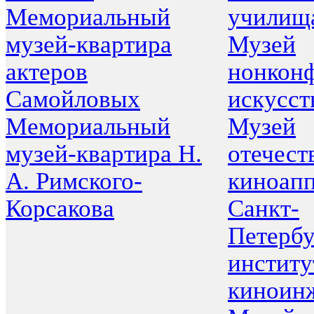
Мемориальный
училищ
музей-квартира
Музей
актеров
нонкон
Самойловых
искусст
Мемориальный
Музей
музей-квартира Н.
отечест
А. Римского-
киноап
Корсакова
Санкт-
Петербу
институ
киноин