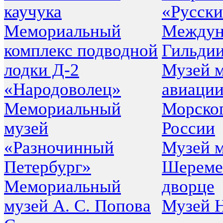
каучука
«Русск
Мемориальный
Междун
комплекс подводной
Гильди
лодки Д-2
Музей 
«Народоволец»
авиации
Мемориальный
Морског
музей
России
«Разночинный
Музей м
Петербург»
Шереме
Мемориальный
дворце
музей А. С. Попова
Музей 