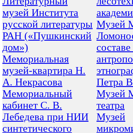
Литературный
лесотех
музей Института
академ
русской литературы
Музей М
РАН («Пушкинский
Ломоно
дом»)
составе
Мемориальная
антропо
музей-квартира Н.
этногра
А. Некрасова
Петра В
Мемориальный
Музей 
кабинет С. В.
театра
Лебедева при НИИ
Музей
синтетического
микром