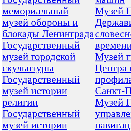
мемориальный
Музей Г.
музей обороны и
Держави
блокады Ленинграда
словесн
Государственный
времен
музей городской
Музей 
скульптуры
Центра
Государственный
профил
музей истории
Санкт-П
религии
Музей Г
Государственный
управле
музей истории
навигац