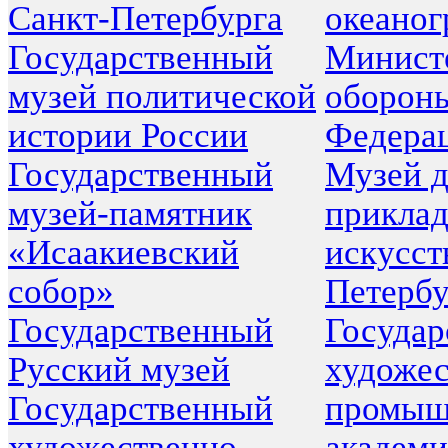
Санкт-Петербурга
океано
Государственный
Минист
музей политической
оборон
истории России
Федера
Государственный
Музей д
музей-памятник
приклад
«Исаакиевский
искусст
собор»
Петербу
Государственный
Государ
Русский музей
художес
Государственный
промыш
художественно-
академ