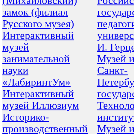
(Михайловский)
Российс
замок (филиал
государ
Русского музея)
педагог
Интерактивный
универс
музей
И. Герц
занимательной
Музей 
науки
Санкт-
«ЛабиринтУм»
Петербу
Интерактивный
государ
музей Иллюзиум
Техноло
Историко-
институ
производственный
Музей 