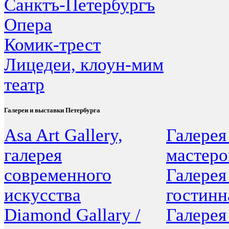
Санктъ-Петербургъ
Опера
Комик-трест
Лицедеи, клоун-мим
театр
Галереи и выставки Петербурга
Asa Art Gallery,
Галерея
галерея
мастеро
современного
Галерея
искусства
гостинн
Diamond Gallary /
Галерея