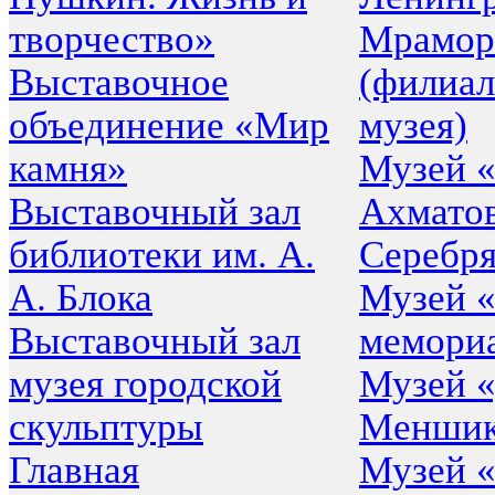
творчество»
Мрамор
Выставочное
(филиал
объединение «Мир
музея)
камня»
Музей 
Выставочный зал
Ахматов
библиотеки им. А.
Серебр
А. Блока
Музей «
Выставочный зал
мемори
музея городской
Музей «
скульптуры
Меншик
Главная
Музей 