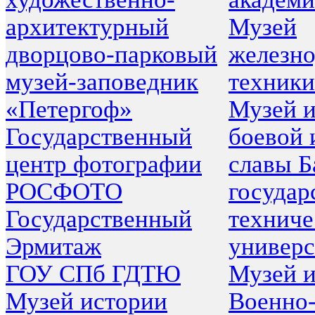
архитектурный
Музей
дворцово-парковый
железн
музей-заповедник
техники
«Петергоф»
Музей 
Государственный
боевой 
центр фотографии
славы Б
РОСФОТО
государ
Государственный
техниче
Эрмитаж
универс
ГОУ СПб ГДТЮ
Музей 
Музей истории
Военно-