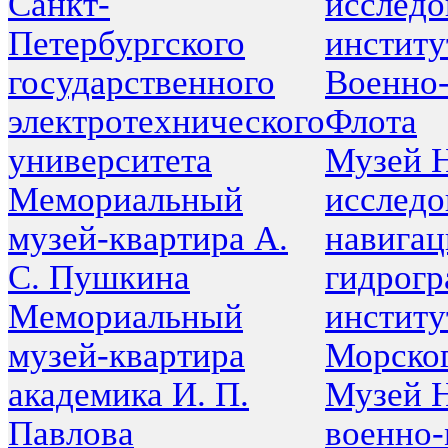
Санкт-
исследо
Петербургского
институ
государственного
Военно
электротехнического
Флота
университета
Музей 
Мемориальный
исследо
музей-квартира А.
навигац
С. Пушкина
гидрогр
Мемориальный
институ
музей-квартира
Морско
академика И. П.
Музей 
Павлова
военно-