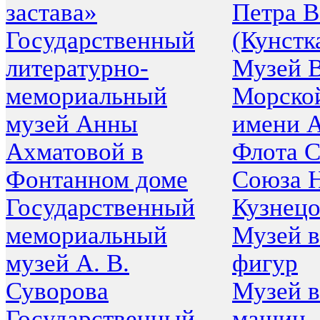
застава»
Петра В
Государственный
(Кунстк
литературно-
Музей 
мемориальный
Морско
музей Анны
имени 
Ахматовой в
Флота С
Фонтанном доме
Союза Н
Государственный
Кузнецо
мемориальный
Музей 
музей А. В.
фигур
Суворова
Музей в
Государственный
машин