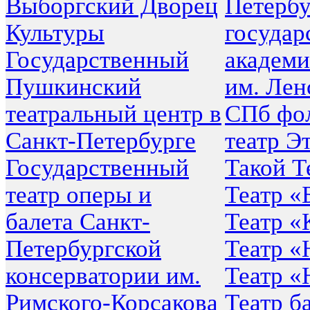
Выборгский Дворец
Петербу
Культуры
государ
Государственный
академи
Пушкинский
им. Лен
театральный центр в
СПб фо
Санкт-Петербурге
театр Э
Государственный
Такой Т
театр оперы и
Театр «
балета Санкт-
Театр «
Петербургской
Театр «
консерватории им.
Театр 
Римского-Корсакова
Театр б