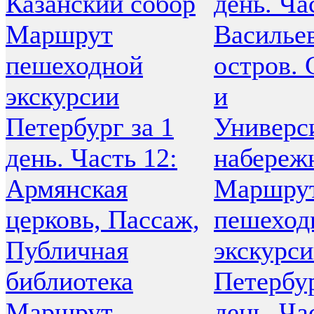
Казанский собор
день. Ча
Маршрут
Василье
пешеходной
остров. 
экскурсии
и
Петербург за 1
Универс
день. Часть 12:
набереж
Армянская
Маршру
церковь, Пассаж,
пешеход
Публичная
экскурс
библиотека
Петербур
Маршрут
день. Ча