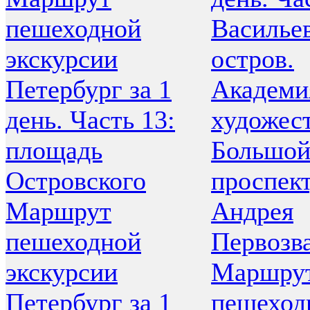
пешеходной
Василье
экскурсии
остров.
Петербург за 1
Академи
день. Часть 13:
художест
площадь
Большо
Островского
проспект
Маршрут
Андрея
пешеходной
Первозв
экскурсии
Маршру
Петербург за 1
пешеход