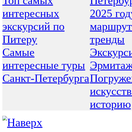
Топ самых
Петербур
интересных
2025 год
экскурсий по
маршрут
Питеру
тренды
Самые
Экскурс
интересные туры
Эрмитаж
Санкт-Петербурга
Погруже
искусств
историю