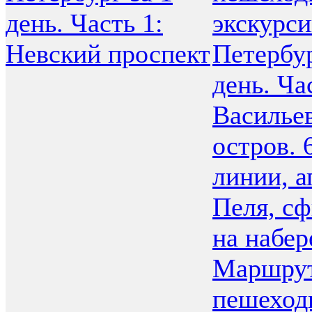
день. Часть 1:
экскурс
Невский проспект
Петербур
день. Ча
Василье
остров. 
линии, а
Пеля, с
на набе
Маршру
пешеход