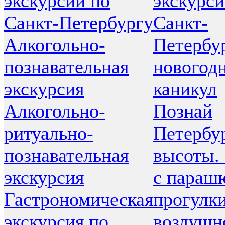
экскурсий по
экскурси
Санкт-Петербургу
Санкт-
Алкогольно-
Петербур
познавательная
новогод
экскурсия
каникул
Алкогольно-
Познай
ритуально-
Петербур
познавательная
высоты.
экскурсия
с параш
Гастрономическая
прогулки
экскурсия по
воздушн