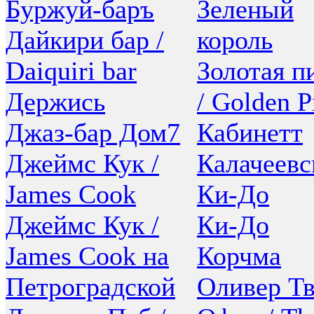
Буржуй-баръ
Зеленый
Дайкири бар /
король
Daiquiri bar
Золотая п
Держись
/ Golden P
Джаз-бар Дом7
Кабинетт
Джеймс Кук /
Калачеевс
James Cook
Ки-До
Джеймс Кук /
Ки-До
James Cook на
Корчма
Петроградской
Оливер Т