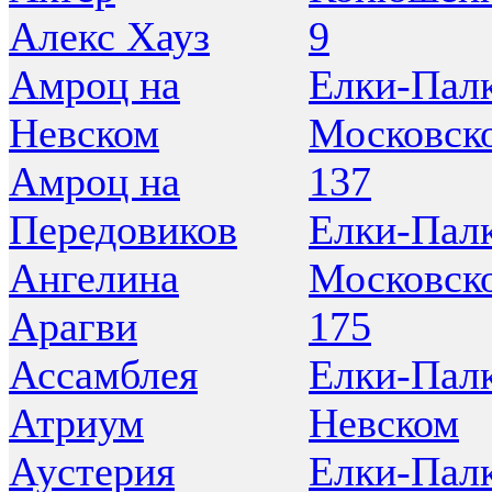
Алекс Хауз
9
Амроц на
Елки-Палк
Невском
Московск
Амроц на
137
Передовиков
Елки-Палк
Ангелина
Московск
Арагви
175
Ассамблея
Елки-Палк
Атриум
Невском
Аустерия
Елки-Палк