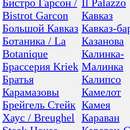
Бистро Гарсон /
Il Palazzo
Bistrot Garcon
Кавказ
Большой Кавказ
Кавказ-ба
Ботаника / La
Казанова
Botanique
Калинка-
Брассерия Kriek
Малинка
Братья
Калипсо
Карамазовы
Камелот
Брейгель Стейк
Камея
Хаус / Breughel
Караван