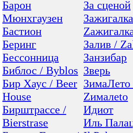
Барон
За сценой
Мюнхгаузен
Зажигалка
Бастион
Zажигалк
Беринг
Залив / Za
Бессонница
Занзибар
Библос / Byblos
Зверь
Бир Хаус / Beer
ЗимаЛето 
House
Zималеtо
Бирштрассе /
Идиот
Bierstrase
Иль Палац