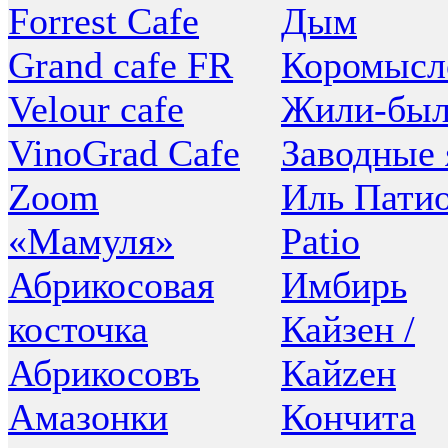
Forrest Cafe
Дым
Grand cafe FR
Коромысл
Velour cafe
Жили-бы
VinoGrad Cafe
Заводные 
Zoom
Иль Патио 
«Мамуля»
Patio
Абрикосовая
Имбирь
косточка
Кайзен /
Абрикосовъ
Кайzен
Амазонки
Кончита