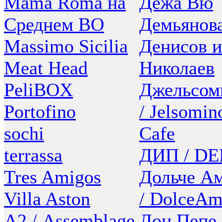
Mama Roma на
Дежа Вю
Среднем ВО
Демьянова
Massimo Sicilia
Денисов и
Meat Head
Николаев
PeliBOX
Джельсом
Portofino
/ Jelsomin
sochi
Cafe
terrassa
ДИП / DE
Tres Amigos
Дольче А
Villa Aston
/ DolceAm
А2 / Assemblage
Дон Пепе