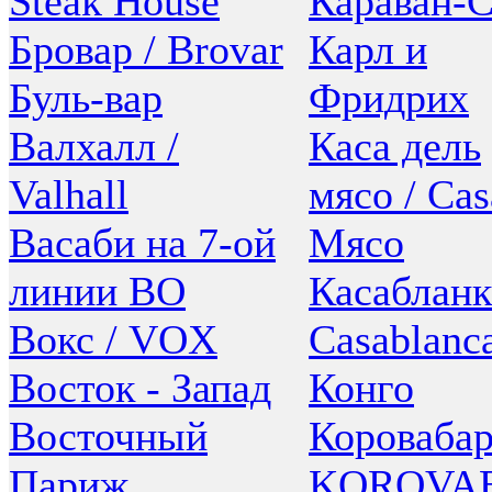
Steak House
Караван-
Бровар / Brovar
Карл и
Буль-вар
Фридрих
Валхалл /
Каса дель
Valhall
мясо / Cas
Васаби на 7-ой
Мясо
линии ВО
Касабланк
Вокс / VOX
Casablanc
Восток - Запад
Конго
Восточный
Коровабар
Париж
KOROVA