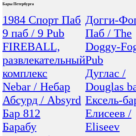
Бары Петербурга
1984 Спорт Паб
Догги-Фо
9 паб / 9 Pub
Паб / The
FIREBALL,
Doggy-Fo
развлекательный
Pub
комплекс
Дуглас /
Nebar / Небар
Douglas b
Абсурд / Absyrd
Ексель-ба
Бар 812
Елисеев /
Барабу
Eliseev