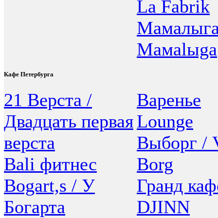
La Fabrik
Мамалыга
Мамаlыgа
Кафе Петербурга
21 Верста /
Варенье
Двадцать первая
Lounge
верста
Выборг / 
Bali фитнес
Borg
Bogart,s / У
Гранд каф
Богарта
DJINN