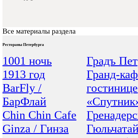
Все материалы раздела
Рестораны Петербурга
1001 ночь
Градъ Пет
1913 год
Гранд-каф
BarFly /
гостинице
БарФлай
«Спутник
Chin Chin Cafe
Гренадер
Ginza / Гинза
Гюльчата