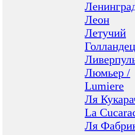
Ленингра
Леон
Летучий
Голланде
Ливерпул
Люмьер /
Lumiere
Ля Кукара
La Cucara
Ля Фабрик