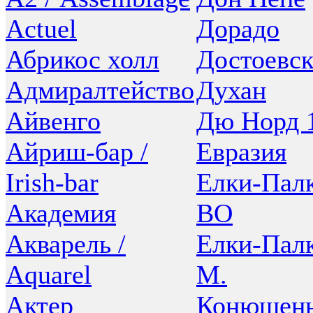
Actuel
Дорадо
Абрикос холл
Достоевс
Адмиралтейство
Духан
Айвенго
Дю Норд 
Айриш-бар /
Евразия
Irish-bar
Елки-Палк
Академия
ВО
Акварель /
Елки-Палк
Aquarel
М.
Актер
Конюшенн