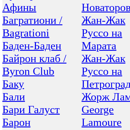
Афины
Новаторо
Багратиони /
Жан-Жак
Bagrationi
Руссо на
Баден-Баден
Марата
Байрон клаб /
Жан-Жак
Byron Club
Руссо на
Баку
Петрогра
Бали
Жорж Лам
Бари Галуст
George
Барон
Lamoure