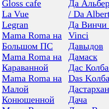
Gloss cafe
Да Альбер
La Vue
/ Da Alber
Legran
Да Винчи 
Mama Roma на
Vinci
Большом ПС
Давыдов
Mama Roma на
Дамаск
Караванной
Дас Колба
Mama Roma на
Das Koлба
Малой
Дастарха
Конюшенной
Дача