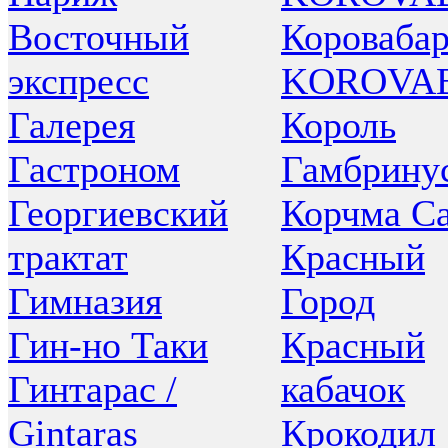
Восточный
Коровабар
экспресс
KOROVA
Галерея
Король
Гастроном
Гамбрину
Георгиевский
Корчма С
трактат
Красный
Гимназия
Город
Гин-но Таки
Красный
Гинтарас /
кабачок
Gintaras
Крокодил