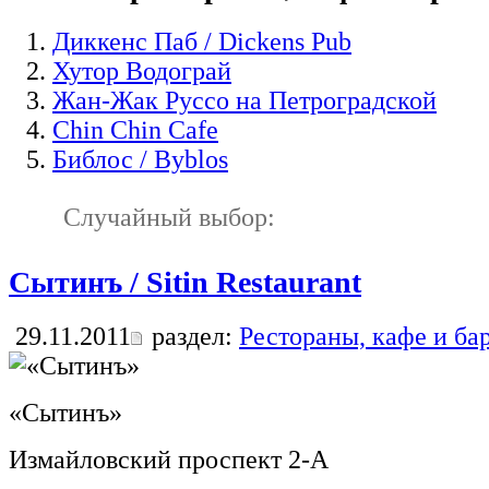
Диккенс Паб / Dickens Pub
Хутор Водограй
Жан-Жак Руссо на Петроградской
Chin Chin Cafe
Библос / Byblos
Случайный выбор:
Сытинъ / Sitin Restaurant
29.11.2011
раздел:
Рестораны, кафе и ба
«Сытинъ»
Измайловский проспект 2-А