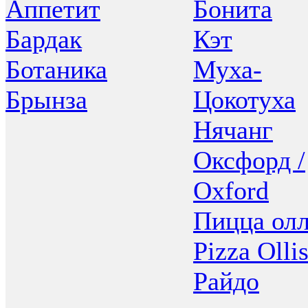
Аппетит
Бонита
Бардак
Кэт
Ботаника
Муха-
Брынза
Цокотуха
Нячанг
Оксфорд /
Oxford
Пицца олл
Pizza Olli
Райдо