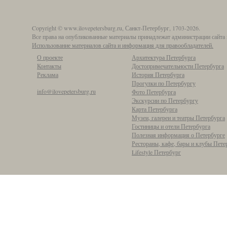
Copyright © www.ilovepetersburg.ru, Санкт-Петербург, 1703-2026.
Все права на опубликованные материалы принадлежат администрации сайта 
Использование материалов сайта и информация для правообладателей.
О проекте
Архитектура Петербурга
Контакты
Достопримечательности Петербурга
Реклама
История Петербурга
Прогулки по Петербургу
info@ilovepetersburg.ru
Фото Петербурга
Экскурсии по Петербургу
Карта Петербурга
Музеи, галереи и театры Петербурга
Гостиницы и отели Петербурга
Полезная информация о Петербурге
Рестораны, кафе, бары и клубы Пете
Lifestyle Петербург