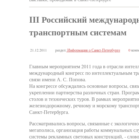
III Российский междунаро
транспортным системам
21.12.2011
раздел:
Информация о Санкт-Петербурге
0
комм
Главным мероприятием 2011 года в отрасли интелл
международный конгресс по интеллектуальным тра
связи имени А. С. Попова.
На конгрессе обсуждались основные вопросы, свя
укреплении партнерства различных стран. Програ
столов и технических туров. В рамках мероприят
железнодорожному, речному и морскому транспорт
Санкт-Петербурга.
Рассматривались вопросы, связанные с экологично
мегаполиса, организация работы коммунальных сл
системы рекламных световых конструкций, - слово