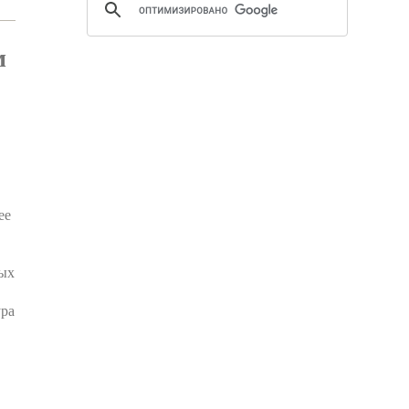
м
ее
лых
ура