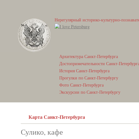
Нерегулярный историко-культурно-познават
Архитектура Санкт-Петербурга
Достопримечательности Санкт-Петербург
История Санкт-Петербурга
Прогулки по Санкт-Петербургу
Фото Санкт-Петербурга
Экскурсии по Санкт-Петербургу
Карта Санкт-Петербурга
Сулико, кафе