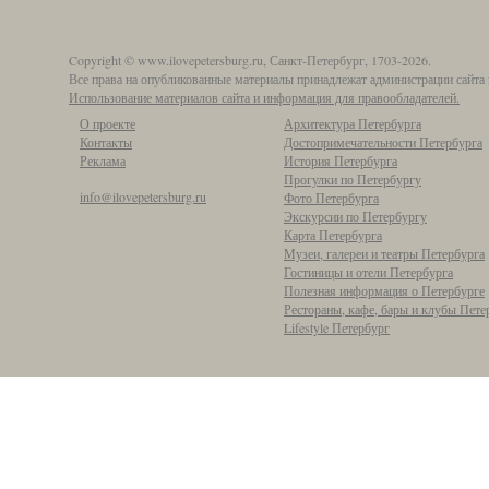
Copyright © www.ilovepetersburg.ru, Санкт-Петербург, 1703-2026.
Все права на опубликованные материалы принадлежат администрации сайта 
Использование материалов сайта и информация для правообладателей.
О проекте
Архитектура Петербурга
Контакты
Достопримечательности Петербурга
Реклама
История Петербурга
Прогулки по Петербургу
info@ilovepetersburg.ru
Фото Петербурга
Экскурсии по Петербургу
Карта Петербурга
Музеи, галереи и театры Петербурга
Гостиницы и отели Петербурга
Полезная информация о Петербурге
Рестораны, кафе, бары и клубы Пете
Lifestyle Петербург