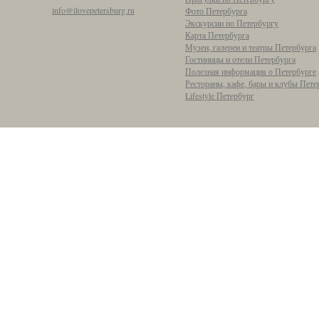
info@ilovepetersburg.ru
Фото Петербурга
Экскурсии по Петербургу
Карта Петербурга
Музеи, галереи и театры Петербурга
Гостиницы и отели Петербурга
Полезная информация о Петербурге
Рестораны, кафе, бары и клубы Пете
Lifestyle Петербург