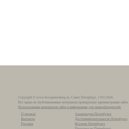
Copyright © www.ilovepetersburg.ru, Санкт-Петербург, 1703-2026.
Все права на опубликованные материалы принадлежат администрации сайта 
Использование материалов сайта и информация для правообладателей.
О проекте
Архитектура Петербурга
Контакты
Достопримечательности Петербурга
Реклама
История Петербурга
Прогулки по Петербургу