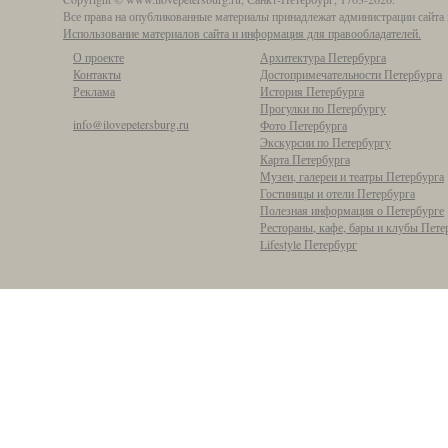
Все права на опубликованные материалы принадлежат администрации сайта 
Использование материалов сайта и информация для правообладателей.
О проекте
Архитектура Петербурга
Контакты
Достопримечательности Петербурга
Реклама
История Петербурга
Прогулки по Петербургу
info@ilovepetersburg.ru
Фото Петербурга
Экскурсии по Петербургу
Карта Петербурга
Музеи, галереи и театры Петербурга
Гостиницы и отели Петербурга
Полезная информация о Петербурге
Рестораны, кафе, бары и клубы Пете
Lifestyle Петербург