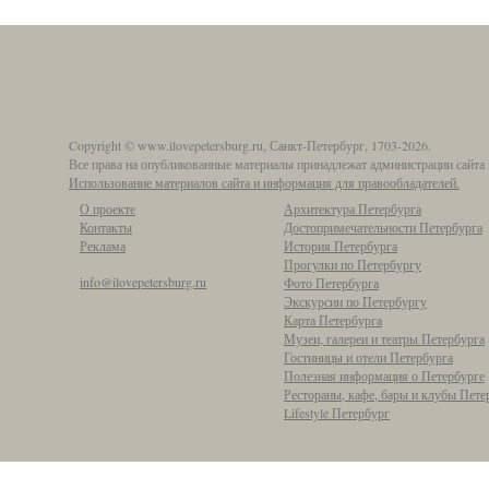
Copyright © www.ilovepetersburg.ru, Санкт-Петербург, 1703-2026.
Все права на опубликованные материалы принадлежат администрации сайта 
Использование материалов сайта и информация для правообладателей.
О проекте
Архитектура Петербурга
Контакты
Достопримечательности Петербурга
Реклама
История Петербурга
Прогулки по Петербургу
info@ilovepetersburg.ru
Фото Петербурга
Экскурсии по Петербургу
Карта Петербурга
Музеи, галереи и театры Петербурга
Гостиницы и отели Петербурга
Полезная информация о Петербурге
Рестораны, кафе, бары и клубы Пете
Lifestyle Петербург