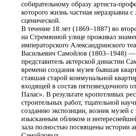
собирательному образу артиста-профе
которого жизнь частная неразрывна с
сценической.
В течение 18 лет (1869–1887) во вто
на Стремянной улице проживал знаме
императорского Александринского те
Васильевич Самойлов (1803–1948) —
представитель актерской династии С
времени создания музея бывшая квар
ставшая старой коммунальной квартир
входящей в состав пятизвездочного о
Палас». В результате кропотливых ре
строительных работ, тщательной науч
созданию экспозиции, возник музей 
изысканным обликом и интереснейшей
зала полностью посвящены истории а
Самойловых.