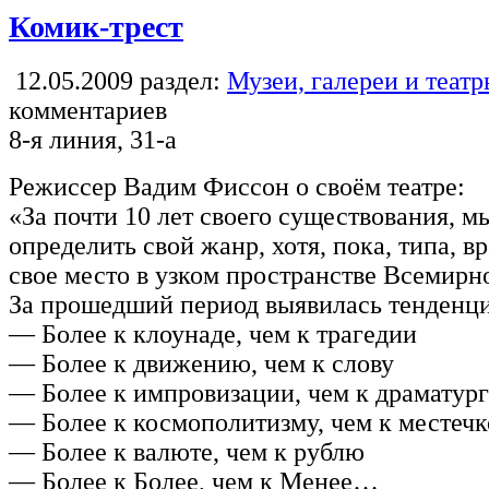
Комик-трест
12.05.2009
раздел:
Музеи, галереи и теат
комментариев
8-я линия, 31-а
Режиссер Вадим Фиссон о своём театре:
«За почти 10 лет своего существования, м
определить свой жанр, хотя, пока, типа, 
свое место в узком пространстве Всемирн
За прошедший период выявилась тенденци
— Более к клоунаде, чем к трагедии
— Более к движению, чем к слову
— Более к импровизации, чем к драматур
— Более к космополитизму, чем к местеч
— Более к валюте, чем к рублю
— Более к Более, чем к Менее…