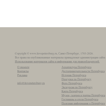
Copyright © www.ilovepetersburg.ru, Санкт-Петербург, 1703-2026.
Все права на опубликованные материалы принадлежат администрации сайта 
Использование материалов сайта и информация для правообладателей.
О проекте
Архитектура Петербурга
Контакты
Достопримечательности Петербурга
Реклама
История Петербурга
Прогулки по Петербургу
info@ilovepetersburg.ru
Фото Петербурга
Экскурсии по Петербургу
Карта Петербурга
Музеи, галереи и театры Петербурга
Гостиницы и отели Петербурга
Полезная информация о Петербурге