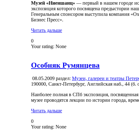
Музей «Ниеншанц»
— первый в нашем городе ис
экспозиция которого посвящена предыстории наше
Генеральным спонсором выступила компания «Охт
Бизнес Пресс».
Читать дальше
0
Your rating:
None
Особняк Румянцева
08.05.2009
раздел:
Музеи, галереи и театры Петер
190000, Санкт-Петербург, Английская наб., 44 (б.
Наиболее полная в СПб экспозиция, посвященная
музее проводятся лекции по истории города, вре
Читать дальше
0
Your rating:
None