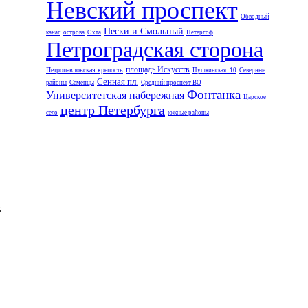
Невский проспект
Обводный
Пески и Смольный
канал
острова
Охта
Петергоф
Петроградская сторона
площадь Искусств
Петропавловская крепость
Пушкинская_10
Северные
Сенная пл.
районы
Семенцы
Средний проспект ВО
Фонтанка
Университетская набережная
Царское
центр Петербурга
село
южные районы
В