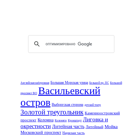
Большая Морская улица
Большой
Английская набережная
Большой пр. ПС
Васильевский
проспект ВО
остров
Выборгская сторона
детский театр
Золотой треугольник
Каменноостровский
Лиговка и
проспект
Коломна
Коломяги
Кронштадт
окрестности
Литейная часть
Мойка
Литейный
Московский проспект
Нарвская часть